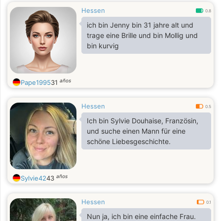
Hessen
0.8
ich bin Jenny bin 31 jahre alt und
trage eine Brille und bin Mollig und
bin kurvig
años
Pape1995
31
Hessen
0.5
Ich bin Sylvie Douhaise, Französin,
und suche einen Mann für eine
schöne Liebesgeschichte.
años
Sylvie42
43
Hessen
0.1
Nun ja, ich bin eine einfache Frau.