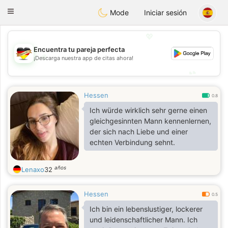
Deutsch
Dating
Toggle
Mode
Iniciar sesión
navigation
💖
Encuentra tu pareja perfecta
💖
¡Descarga nuestra app de citas ahora!
💕
💕
Hessen
0.8
Ich würde wirklich sehr gerne einen
gleichgesinnten Mann kennenlernen,
der sich nach Liebe und einer
echten Verbindung sehnt.
años
Lenaxo
32
Hessen
0.5
Ich bin ein lebenslustiger, lockerer
und leidenschaftlicher Mann. Ich