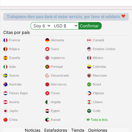
Trabajamos duro para darte el mejor servicio, por favor sé solidario
Citas por país
Francia
Alemania
Canadá
Bélgica
Suiza
Estados Unidos
España
Inglaterra
México
Italia
Portugal
Colombia
Suecia
Desactivado
Mascotas
Australia
Marruecos
Brasil
Países Bajos
Túnez
Filipinas
Austria
Argelia
Líbano
Japón
Egipto
Golfo
China
Kuwait
Toda la lista
Noticias
|
Estafadores
|
Tienda
|
Opiniones