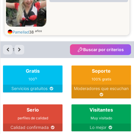
años
Pamellad
38
1
Buscar por criterios
Gratis
Soporte
%
100
100% gratis
Servicios gratuitos
Moderadores que escuchan
Serio
Visitantes
perfiles de calidad
Muy visitado
Calidad confirmada
Lo mejor