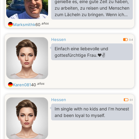
genieße es, eine gute Zeit zu haben,
zu arbeiten, zu reisen und Menschen
zum Lächeln zu bringen. Wenn ich
freie Momente habe, ist Lesen eine
años
Marksmithk
60
meiner Lieblingsbeschäftigungen.
Ich wünsche mir deine Begleitung
Hessen
und eine liebevolle Verbindung. Es
0.4
hat mir großes Glück bereitet, Dich
Einfach eine liebevolle und
zu finden! Ich halte mich für klug,
gottesfürchtige Frau.❤️✌️
aber harmlos. Zu meinen Hobbys
gehören Joggen, Musik, Reiten,
Reisen, Schwimmen und Kochen.
años
Karen081
40
Hessen
0.1
Im single with no kids and I’m honest
and been loyal to myself.