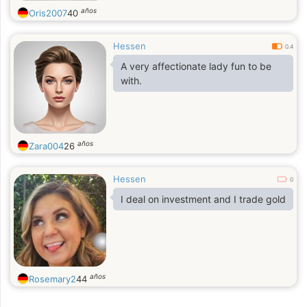
años
Oris2007
40
Hessen
0.4
A very affectionate lady fun to be
with.
años
Zara004
26
Hessen
0
I deal on investment and I trade gold
años
Rosemary2
44