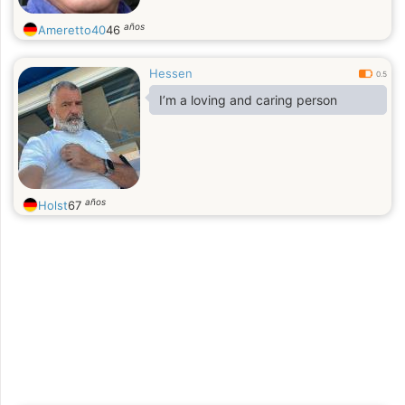
años
Ameretto40
46
Hessen
0.5
I’m a loving and caring person
años
Holst
67