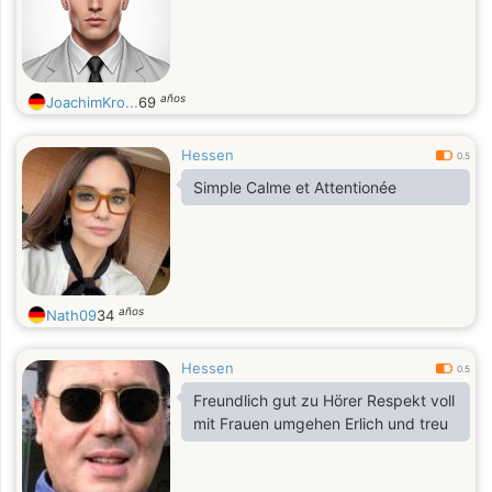
años
JoachimKro...
69
Hessen
0.5
Simple Calme et Attentionée
años
Nath09
34
Hessen
0.5
Freundlich gut zu Hörer Respekt voll
mit Frauen umgehen Erlich und treu