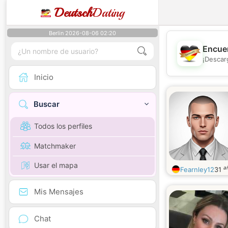
Deutsch
Dating
Berlin 2026-08-06 02:20
Encuen
¡Descar
Inicio
Buscar
Todos los perfiles
Matchmaker
Usar el mapa
a
Fearnley12
31
Mis Mensajes
Chat