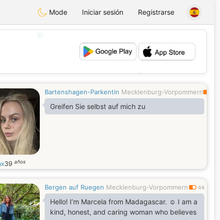
Mode
Iniciar sesión
Registrarse
💖
💕
Bartenshagen-Parkentin
Mecklenburg-Vorpommern
0.4
Greifen Sie selbst auf mich zu
años
ax
39
Bergen auf Ruegen
Mecklenburg-Vorpommern
0.5
Hello! I’m Marcela from Madagascar. ☺️ I am a
kind, honest, and caring woman who believes