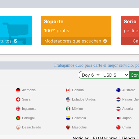
Soporte
Serio
100% gratis
perfile
atuitos
Moderadores que escuchan
Ca
Trabajamos duro para darte el mejor servicio, po
Alemania
Canadá
Australia
Suiza
Estados Unidos
Países Baj
Inglaterra
México
Austria
Portugal
Colombia
Japón
Desactivado
Mascotas
China
Noticias
|
Estafadores
|
Tienda