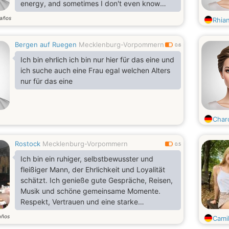
energy, and sometimes I don't even know
what to do with it. I'm attentive to people, I
años
Rhia
sense their mood, and I always try to make
sure that not only I feel good but also those
Bergen auf Ruegen
Mecklenburg-Vorpommern
around me
0.6
Ich bin ehrlich ich bin nur hier für das eine und
ich suche auch eine Frau egal welchen Alters
nur für das eine
Char
Rostock
Mecklenburg-Vorpommern
0.5
Ich bin ein ruhiger, selbstbewusster und
fleißiger Mann, der Ehrlichkeit und Loyalität
schätzt. Ich genieße gute Gespräche, Reisen,
Musik und schöne gemeinsame Momente.
Respekt, Vertrauen und eine starke
Verbindung sind mir sehr wichtig. Ich bin hier,
años
Cami
um etwas Ernsthaftes und Bedeutungsvolles