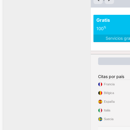
Gratis
%
100
Servicios gr
Citas por país
Francia
Bélgica
España
Italia
Suecia