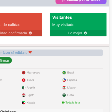
Visitantes
s de calidad
Muy visitado
lidad confirmada
Lo mejor
r favor sé solidario
Marruecos
Brasil
os
Túnez
Filipinas
Argelia
Líbano
Egipto
Golfo
Kuwait
Toda la lista
|
Opiniones