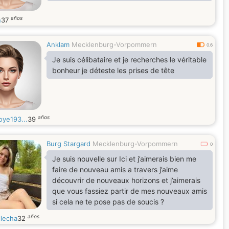
años
n
37
Anklam
Mecklenburg-Vorpommern
0.6
Je suis célibataire et je recherches le véritable
bonheur je déteste les prises de tête
años
oye193...
39
Burg Stargard
Mecklenburg-Vorpommern
0
Je suis nouvelle sur Ici et j’aimerais bien me
faire de nouveau amis a travers j’aime
découvrir de nouveaux horizons et j’aimerais
que vous fassiez partir de mes nouveaux amis
si cela ne te pose pas de soucis ?
años
llecha
32