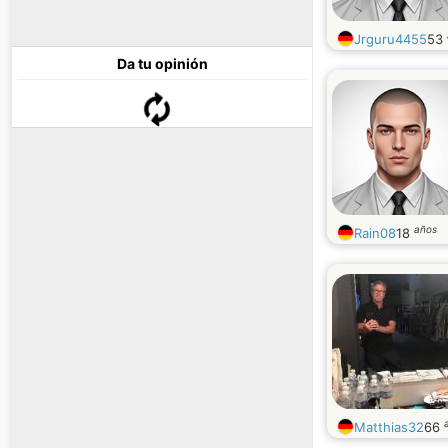
Jrguru4455
53
Da tu opinión
años
Rain08
18
Matthias32
66