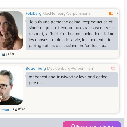
Feldberg
Mecklenburg-Vorpommern
0.5
Je suis une personne calme, respectueuse et
sincère, qui croit encore aux vraies valeurs : le
respect, la fidélité et la communication. J’aime
les choses simples de la vie, les moments de
partage et les discussions profondes. Je
cherche une relation sérieuse basée sur la
años
nd
41
confiance, le soutien mutuel et l’amour vrai.
Boizenburg
Mecklenburg-Vorpommern
0
mr honest and trustworthy love and caring
person
años
ichar...
54
Buscar por criterios