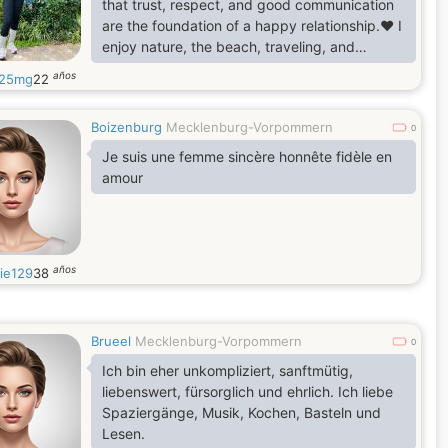
that trust, respect, and good communication
are the foundation of a happy relationship.❤️ I
enjoy nature, the beach, traveling, and
learning new things. I’m looking for a genuine
años
a25mg
22
man who is serious about building a long-term
relationship that could lead to marriage. If you
Boizenburg
Mecklenburg-Vorpommern
are sincere, loyal, and ready to get to know
0
each other step by step, I’d be happy to hear
Je suis une femme sincère honnête fidèle en
from you. Let’s start with a conversation
amour
años
lie129
38
Brueel
Mecklenburg-Vorpommern
0
Ich bin eher unkompliziert, sanftmütig,
liebenswert, fürsorglich und ehrlich. Ich liebe
Spaziergänge, Musik, Kochen, Basteln und
Lesen.