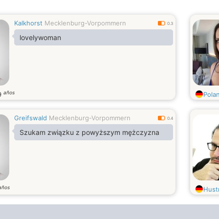
aufzubauen.
Kalkhorst
Mecklenburg-Vorpommern
0.3
lovelywoman
años
9
Pola
Greifswald
Mecklenburg-Vorpommern
0.4
Szukam związku z powyższym mężczyzna
años
Hustr