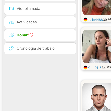
Videollamada
añ
Julie4488
39
Actividades
Donar
Cronología de trabajo
año
Kate0115
34