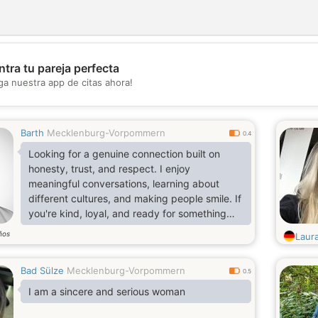
tra tu pareja perfecta
💖
ga nuestra app de citas ahora!
💕
Barth
Mecklenburg-Vorpommern
0.4
Looking for a genuine connection built on
honesty, trust, and respect. I enjoy
meaningful conversations, learning about
different cultures, and making people smile. If
you're kind, loyal, and ready for something
real, I'd love to get to know you.
ños
Laur
Bad Sülze
Mecklenburg-Vorpommern
0.5
I am a sincere and serious woman