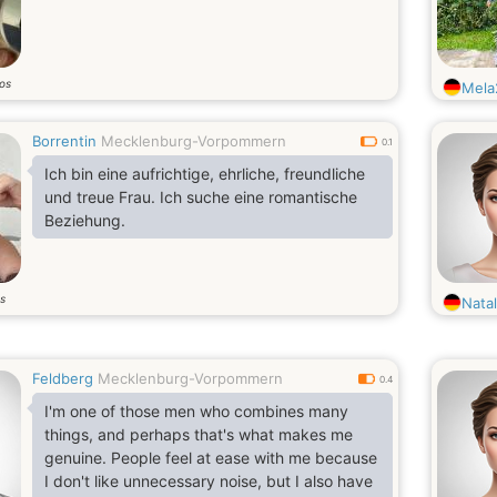
os
Mel
Borrentin
Mecklenburg-Vorpommern
0.1
Ich bin eine aufrichtige, ehrliche, freundliche
und treue Frau. Ich suche eine romantische
Beziehung.
s
Nata
Feldberg
Mecklenburg-Vorpommern
0.4
I'm one of those men who combines many
things, and perhaps that's what makes me
genuine. People feel at ease with me because
I don't like unnecessary noise, but I also have