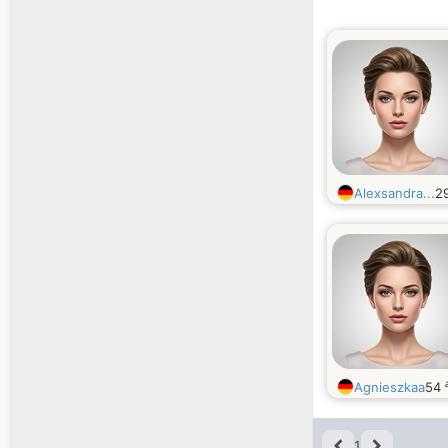
Alexsandra...
2
Agnieszkaa
54
1