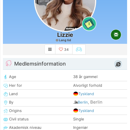
1
Lizzie
Lang tid
34
Medlemsinformation
Age
38 år gammel
Her for
Alvorligt forhold
Land
Tyskland
Berlin
By
Berlin
,
Origins
Tyskland
Civil status
Single
Akademisk niveau
Ingeniør