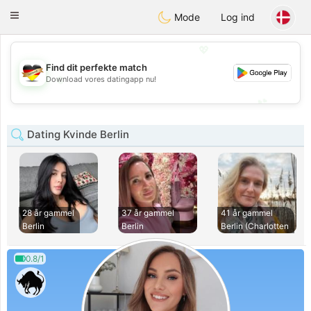
Deutsch
Dating
Toggle
Mode
Log ind
navigation
💖
Find dit perfekte match
💖
Download vores datingapp nu!
💕
💕
Dating Kvinde Berlin
28 år gammel
37 år gammel
41 år gammel
Berlin
Berlin
Berlin (Charlotten
0.8/1