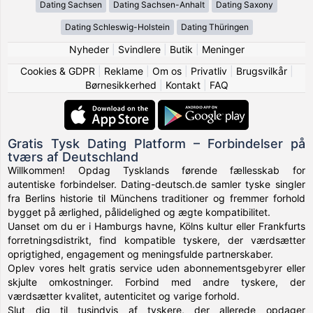
Dating Sachsen
Dating Sachsen-Anhalt
Dating Saxony
Dating Schleswig-Holstein
Dating Thüringen
Nyheder
|
Svindlere
|
Butik
|
Meninger
Cookies & GDPR
|
Reklame
|
Om os
|
Privatliv
|
Brugsvilkår
|
Børnesikkerhed
|
Kontakt
|
FAQ
Gratis Tysk Dating Platform – Forbindelser på
tværs af Deutschland
Willkommen! Opdag Tysklands førende fællesskab for
autentiske forbindelser. Dating-deutsch.de samler tyske singler
fra Berlins historie til Münchens traditioner og fremmer forhold
bygget på ærlighed, pålidelighed og ægte kompatibilitet.
Uanset om du er i Hamburgs havne, Kölns kultur eller Frankfurts
forretningsdistrikt, find kompatible tyskere, der værdsætter
oprigtighed, engagement og meningsfulde partnerskaber.
Oplev vores helt gratis service uden abonnementsgebyrer eller
skjulte omkostninger. Forbind med andre tyskere, der
værdsætter kvalitet, autenticitet og varige forhold.
Slut dig til tusindvis af tyskere, der allerede opdager