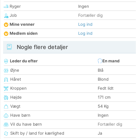
Ryger
Ingen
Job
Fortæller dig
Mine venner
Log ind
Medlem siden
Log ind
Nogle flere detaljer
Leder du efter
En mand
Øjne
Blå
Håret
Blond
Kroppen
Fedt lidt
Højde
171 cm
Vægt
54 Kg
Have børn
Ingen
Vil du have børn
Fortæller dig
Skift by / land for kærlighed
Ja