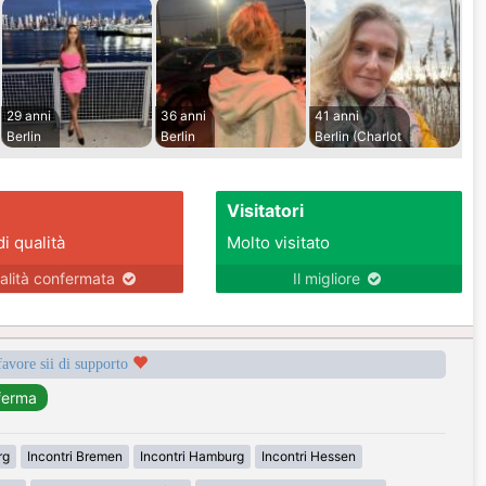
29 anni
36 anni
41 anni
Berlin
Berlin
Berlin (Charlot
Visitatori
di qualità
Molto visitato
alità confermata
Il migliore
favore sii di supporto
rg
Incontri Bremen
Incontri Hamburg
Incontri Hessen