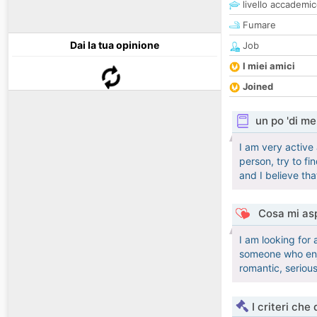
livello accademi
Fumare
Dai la tua opinione
Job
I miei amici
Joined
un po 'di me
I am very active
person, try to fi
and I believe that
Cosa mi asp
I am looking for
someone who enjo
romantic, serious
I criteri che