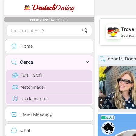
Deutsch
Dating
Berlin 2026-08-06 19:11
Trova 
Scarica 
Home
Incontri Donn
Cerca
Tutti i profili
Matchmaker
Usa la mappa
48 anni
Berlin
I Miei Messaggi
0.8/1
Chat