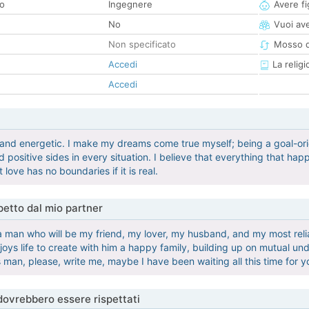
co
Ingegnere
Avere fig
No
Vuoi ave
Non specificato
Mosso d
Accedi
La religi
Accedi
 and energetic. I make my dreams come true myself; being a goal-orie
nd positive sides in every situation. I believe that everything that hap
 love has no boundaries if it is real.
etto dal mio partner
 a man who will be my friend, my lover, my husband, and my most reliab
ys life to create with him a happy family, building up on mutual unde
 man, please, write me, maybe I have been waiting all this time for y
 dovrebbero essere rispettati