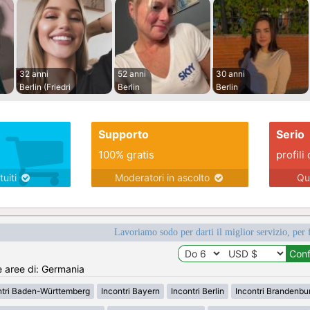
32 anni
52 anni
30 anni
Berlin (Friedri
Berlin
Berlin
Supporto
Serio
100% gratis
profili 
tuiti
Moderatori in ascolto
Qu
Lavoriamo sodo per darti il miglior servizio, per 
e aree di: Germania
ntri Baden-Württemberg
Incontri Bayern
Incontri Berlin
Incontri Brandenbu