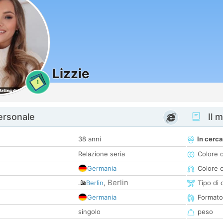
Lizzie
1
personale
Il m
38 anni
In cerca
Relazione seria
Colore 
Germania
Colore c
Berlin
Berlin
,
Tipo di 
Germania
Formato
singolo
peso