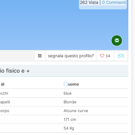
262 Vista |
0 Commenti
segnala questo profilo?
34
io fisico e +
 di
uomo
occhi
blue
apelli
Blonde
corpo
Alcune curve
171 cm
54 Kg