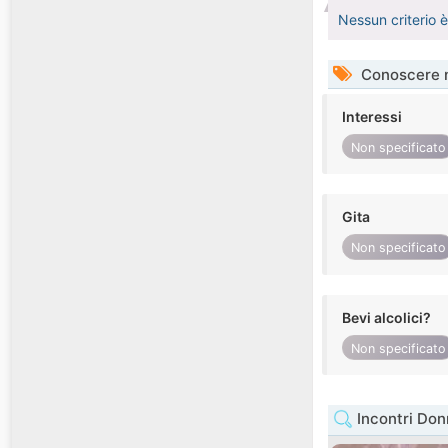
Nessun criterio 
Conoscere 
Interessi
Non specificato
Gita
Non specificato
Bevi alcolici?
Non specificato
Incontri Don