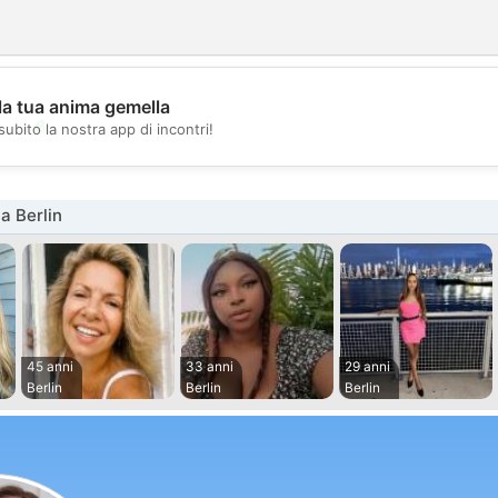
la tua anima gemella
💖
subito la nostra app di incontri!
💕
a Berlin
45 anni
33 anni
29 anni
Berlin
Berlin
Berlin