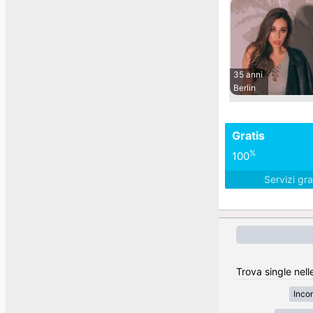
35 anni
Berlin
Gratis
%
100
Servizi gra
Trova single nell
Inco