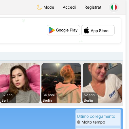
Mode
Accedi
Registrati
💖
💕
37 anni
36 anni
52 anni
Berlin
Berlin
Berlin
Ultimo collegamento
Molto tempo