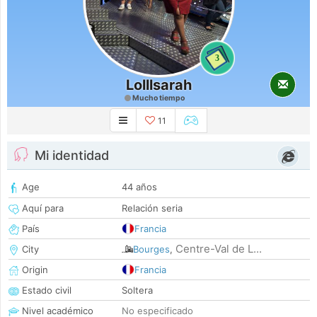
3
Lolllsarah
Mucho tiempo
11
Mi identidad
Age
44 años
Aquí para
Relación seria
País
Francia
Centre-Val de L...
City
Bourges
,
Origin
Francia
Estado civil
Soltera
Nivel académico
No especificado