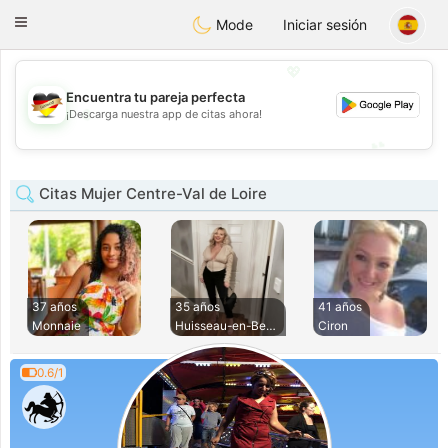
Deutsch
Dating
Toggle
Mode
Iniciar sesión
navigation
💖
Encuentra tu pareja perfecta
💖
¡Descarga nuestra app de citas ahora!
💕
💕
Citas Mujer Centre-Val de Loire
37 años
35 años
41 años
Monnaie
Huisseau-en-Beauce
Ciron
0.6/1