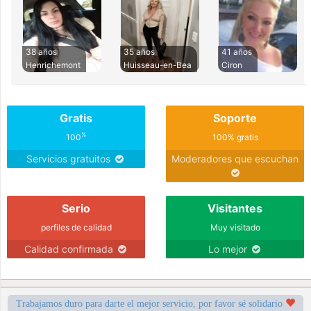
38 años
35 años
41 años
Henrichemont
Huisseau-en-Bea
Ciron
Gratis
Soporte
%
100
100% gratis
Servicios gratuitos
Moderadores que escuchan
Serio
Visitantes
perfiles de calidad
Muy visitado
Calidad confirmada
Lo mejor
Trabajamos duro para darte el mejor servicio, por favor sé solidario