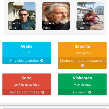
50 años
57 años
51 años
Paris
Paris
Paris
Gratis
Soporte
%
100
100% gratis
Servicios gratuitos
Moderadores que escuchan
Serio
Visitantes
perfiles de calidad
Muy visitado
Calidad confirmada
Lo mejor