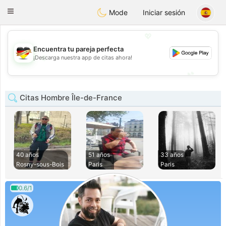
Deutsch
Dating
Toggle
Mode
Iniciar sesión
navigation
💖
Encuentra tu pareja perfecta
💖
¡Descarga nuestra app de citas ahora!
💕
💕
Citas Hombre Île-de-France
40 años
51 años
33 años
Rosny-sous-Bois
Paris
Paris
0.6/1