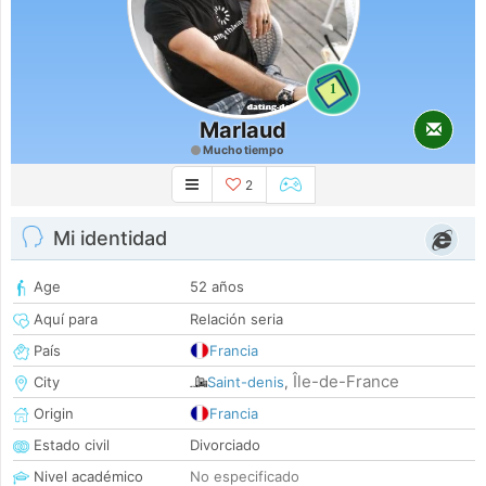
1
Marlaud
Mucho tiempo
2
Mi identidad
Age
52 años
Aquí para
Relación seria
País
Francia
Île-de-France
City
Saint-denis
,
Origin
Francia
Estado civil
Divorciado
Nivel académico
No especificado