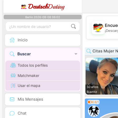
Deutsch
Dating
Berlin 2026-08-08 06:02
Encuen
¡Descar
Inicio
Citas Mujer N
Buscar
Todos los perfiles
Matchmaker
Usar el mapa
50 años
Biarritz
Mis Mensajes
0.6/1
Chat