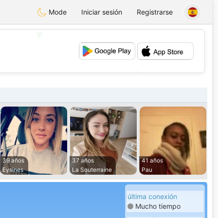
Mode
Iniciar sesión
Registrarse
💖
💕
39 años
37 años
41 años
Eysines
La Souterraine
Pau
última conexión
Mucho tiempo