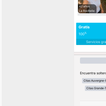
42 años
La Rochelle
Gratis
%
100
Servicios gr
Encuentra solter
Citas Auvergne-
Citas Grande-T