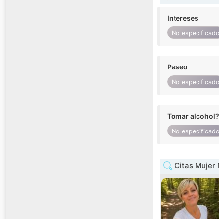
Intereses
No especificad
Paseo
No especificad
Tomar alcohol?
No especificad
Citas Mujer 