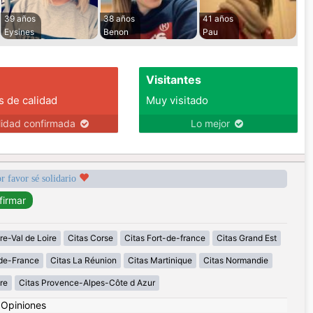
39 años
38 años
41 años
Eysines
Benon
Pau
Visitantes
s de calidad
Muy visitado
lidad confirmada
Lo mejor
r favor sé solidario
re-Val de Loire
Citas Corse
Citas Fort-de-france
Citas Grand Est
-de-France
Citas La Réunion
Citas Martinique
Citas Normandie
re
Citas Provence-Alpes-Côte d Azur
|
Opiniones