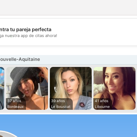
tra tu pareja perfecta
💖
ga nuestra app de citas ahora!
💕
ouvelle-Aquitaine
37 años
39 años
41 años
Bordeaux
Le Bouscat
Libourne