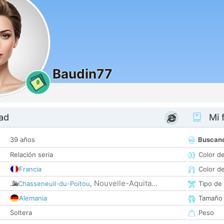
Baudin77
0
dad
Mi f
39 años
Buscan
Relación seria
Color d
Francia
Color d
Nouvelle-Aquita...
Chasseneuil-du-Poitou
,
Tipo de
Alemania
Tamaño
Soltera
Peso