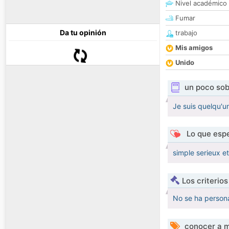
Nivel académico
Fumar
Da tu opinión
trabajo
Mis amigos
Unido
un poco sob
Je suis quelqu'u
Lo que espe
simple serieux e
Los criterio
No se ha persona
conocer a m