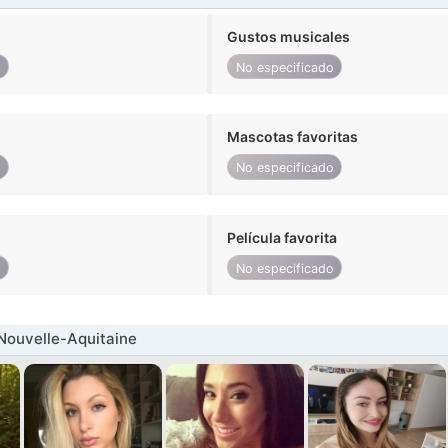
Gustos musicales
o
No especificado
Mascotas favoritas
o
No especificado
Película favorita
o
No especificado
Nouvelle-Aquitaine