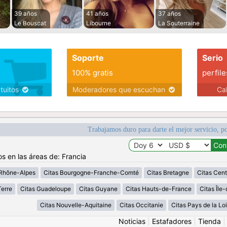
39 años
41 años
37 años
Le Bouscat
Libourne
La Souterraine
Soporte
Serio
100% gratis
perfile
atuitos
Moderadores que escuchan
Ca
Trabajamos duro para darte el mejor servicio, po
os en las áreas de: Francia
Rhône-Alpes
Citas Bourgogne-Franche-Comté
Citas Bretagne
Citas Cent
erre
Citas Guadeloupe
Citas Guyane
Citas Hauts-de-France
Citas Île
Citas Nouvelle-Aquitaine
Citas Occitanie
Citas Pays de la Loi
Noticias
|
Estafadores
|
Tienda