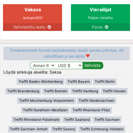
Vakava
Vierailijat
laatuprofiilit
Paljon vierailtu
Vahvistettu laatu
Paras
Työskentelemme kovasti tarjotaksemme sinulle parasta palvelua, ole
ystävällinen ja tue meitä
Löydä sinkkuja alueilta: Saksa
Treffit Baden-Württemberg
Treffit Bayern
Treffit Berlin
Treffit Brandenburg
Treffit Bremen
Treffit Hamburg
Treffit Hessen
Treffit Mecklenburg-Vorpommern
Treffit Niedersachsen
Treffit Nordrhein-Westfalen
Treffit Rheinland-Pfalz
Treffit Rhineland-Palatinate
Treffit Saarland
Treffit Sachsen
Treffit Sachsen-Anhalt
Treffit Saxony
Treffit Schleswig-Holstein