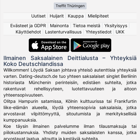
Treffit Thüringen
Uutiset
|
Huijarit
|
Kauppa
|
Mielipiteet
Evästeet ja GDPR
|
Mainonta
|
Tietoa meistä
|
Yksityisyys
|
Käyttöehdot
|
Lastenturvallisuus
|
Yhteystiedot
|
UKK
Ilmainen Saksalainen Deittialusta – Yhteyksiä
Koko Deutschlandissa
Willkommen! Löydä Saksan johtava yhteisö autenttisia yhteyksiä
varten. Dating-deutsch.de tuo yhteen saksalaiset singlet Berliinin
historiasta Münchenin perinteisiin, edistäen suhteita, jotka
rakentuvat rehellisyyteen, luotettavuuteen ja aitoon
yhteensopivuuteen.
Olitpa Hampurin satamissa, Kölnin kulttuurissa tai Frankfurtin
liike-elämän alueella, löydä yhteensopivia saksalaisia, jotka
arvostavat vilpittömyyttä, sitoutumista ja merkityksellisiä
kumppanuuksia.
Koe täysin ilmainen palvelumme ilman tilausmaksuja tai
piilokustannuksia. Yhdisty muiden saksalaisten kanssa, jotka
arvostavat laatua, aitoutta ja kestäviä suhteita.