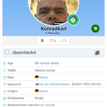
1
Konradkarl
Pitkä aika
5
Jäsentiedot
Age
56 vuotta vanha
Täällä
Vakava suhde
Maa
Saksa
Baden-Württemb...
Kaupunki
Zell am Harmersbach
,
Origins
Saksa
Siviiliasema
Single
Akateeminen taso
Kerron sinulle