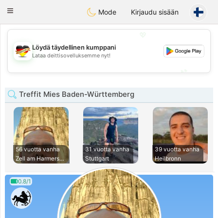
Deutsch
Dating
Toggle
Mode
Kirjaudu sisään
navigation
💖
Löydä täydellinen kumppani
💖
Lataa deittisovelluksemme nyt!
💕
💕
Treffit Mies Baden-Württemberg
56 vuotta vanha
31 vuotta vanha
39 vuotta vanha
Zell am Harmersbac
Stuttgart
Heilbronn
0.8/1