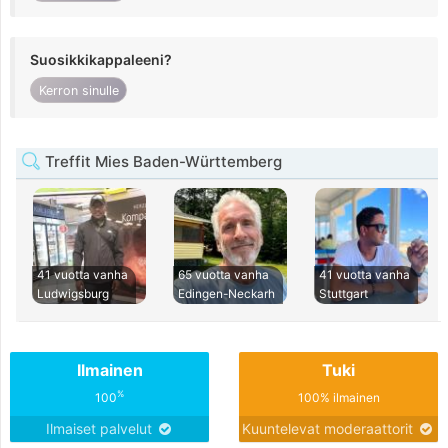
Suosikkikappaleeni?
Kerron sinulle
Treffit Mies Baden-Württemberg
41 vuotta vanha
65 vuotta vanha
41 vuotta vanha
Ludwigsburg
Edingen-Neckarh
Stuttgart
Ilmainen
Tuki
%
100
100% ilmainen
Ilmaiset palvelut
Kuuntelevat moderaattorit