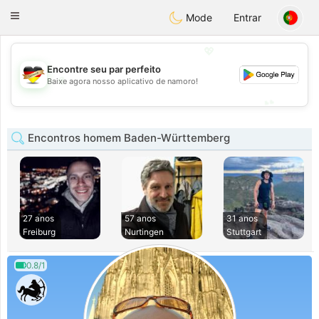
Deutsch
Dating
Toggle
Mode
Entrar
navigation
💖
Encontre seu par perfeito
💖
Baixe agora nosso aplicativo de namoro!
💕
💕
Encontros homem Baden-Württemberg
27 anos
57 anos
31 anos
Freiburg
Nurtingen
Stuttgart
0.8/1