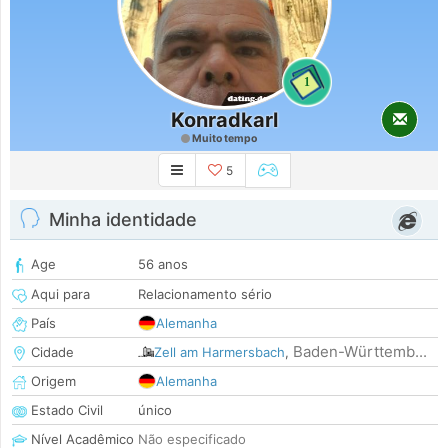
1
Konradkarl
Muito tempo
5
Minha identidade
Age
56 anos
Aqui para
Relacionamento sério
País
Alemanha
Baden-Württemb...
Cidade
Zell am Harmersbach
,
Origem
Alemanha
Estado Civil
único
Nível Acadêmico
Não especificado