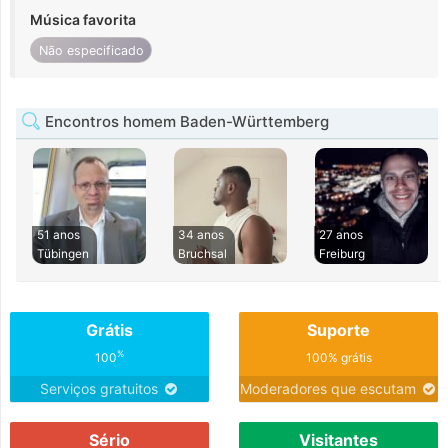
Música favorita
Não especificado
Encontros homem Baden-Württemberg
51 anos
34 anos
27 anos
Tübingen
Bruchsal
Freiburg
Grátis
Suporte
%
100
100% grátis
Serviços gratuitos
Moderadores que escutam
Sério
Visitantes