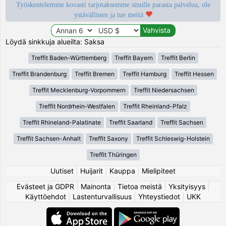
Työskentelemme kovasti tarjotaksemme sinulle parasta palvelua, ole
ystävällinen ja tue meitä
Löydä sinkkuja alueilta: Saksa
Treffit Baden-Württemberg
Treffit Bayern
Treffit Berlin
Treffit Brandenburg
Treffit Bremen
Treffit Hamburg
Treffit Hessen
Treffit Mecklenburg-Vorpommern
Treffit Niedersachsen
Treffit Nordrhein-Westfalen
Treffit Rheinland-Pfalz
Treffit Rhineland-Palatinate
Treffit Saarland
Treffit Sachsen
Treffit Sachsen-Anhalt
Treffit Saxony
Treffit Schleswig-Holstein
Treffit Thüringen
Uutiset
|
Huijarit
|
Kauppa
|
Mielipiteet
Evästeet ja GDPR
|
Mainonta
|
Tietoa meistä
|
Yksityisyys
|
Käyttöehdot
|
Lastenturvallisuus
|
Yhteystiedot
|
UKK