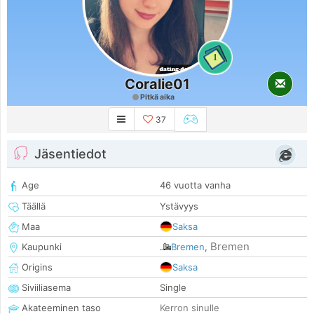
1
Coralie01
Pitkä aika
37
Jäsentiedot
Age
46 vuotta vanha
Täällä
Ystävyys
Maa
Saksa
Bremen
Kaupunki
Bremen
,
Origins
Saksa
Siviiliasema
Single
Akateeminen taso
Kerron sinulle