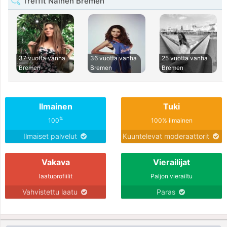
Treffit Nainen Bremen
37 vuotta vanha
36 vuotta vanha
25 vuotta vanha
Bremen
Bremen
Bremen
Ilmainen
Tuki
%
100
100% ilmainen
Ilmaiset palvelut
Kuuntelevat moderaattorit
Vakava
Vierailijat
laatuprofiilit
Paljon vierailtu
Vahvistettu laatu
Paras