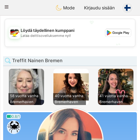
Deutsch
Dating
Toggle
Mode
Kirjaudu sisään
navigation
💖
Löydä täydellinen kumppani
💖
Lataa deittisovelluksemme nyt!
💕
💕
Treffit Nainen Bremen
58 vuotta vanha
40 vuotta vanha
41 vuotta vanha
Bremerhaven
Bremerhaven
Bremerhaven
0.8/1