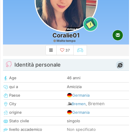
1
Coralie01
Molto tempo
37
Identità personale
Age
46 anni
qui a
Amicizia
Paese
Germania
Bremen
City
Bremen
,
origine
Germania
Stato civile
singolo
livello accademico
Non specificato