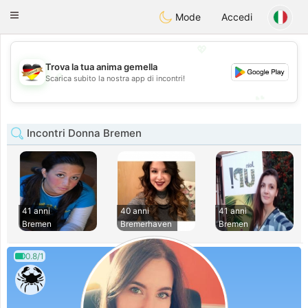
Deutsch
Dating
Toggle
Mode
Accedi
navigation
💖
Trova la tua anima gemella
💖
Scarica subito la nostra app di incontri!
💕
💕
Incontri Donna Bremen
41 anni
40 anni
41 anni
Bremen
Bremerhaven
Bremen
0.8/1