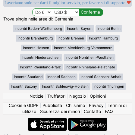
Lavoriamo sodo per darti il miglior servizio, per favore sii di supporto
Trova single nelle aree di: Germania
Incontri Baden-Württemberg
Incontri Bayern
Incontri Berlin
Incontri Brandenburg
Incontri Bremen
Incontri Hamburg
Incontri Hessen
Incontri Mecklenburg-Vorpommern
Incontri Niedersachsen
Incontri Nordrhein-Westfalen
Incontri Rheinland-Pfalz
Incontri Rhineland-Palatinate
Incontri Saarland
Incontri Sachsen
Incontri Sachsen-Anhalt
Incontri Saxony
Incontri Schleswig-Holstein
Incontri Thüringen
Notizie
|
Truffatori
|
Negozio
|
Opinioni
Cookie e GDPR
|
Pubblicità
|
Chi siamo
|
Privacy
|
Termini di
utilizzo
|
Sicurezza dei minori
|
Contatto
|
FAQ