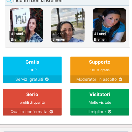
Incontri Donna Bremen
41 anni
41 anni
41 anni
Bremen
Bremen
Bremen
Gratis
Supporto
%
100
100% gratis
Servizi gratuiti
Moderatori in ascolto
Serio
Visitatori
profili di qualità
Molto visitato
Qualità confermata
Il migliore