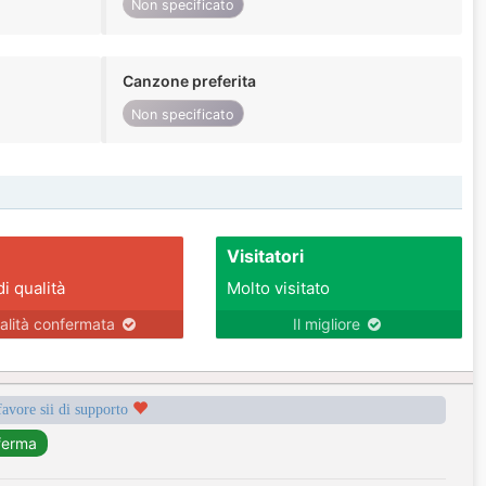
Non specificato
Canzone preferita
Non specificato
Visitatori
di qualità
Molto visitato
alità confermata
Il migliore
favore sii di supporto