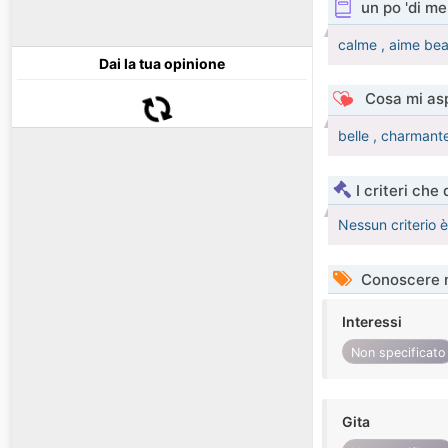
un po 'di me
calme , aime bea
Dai la tua opinione
Cosa mi asp
belle , charmant
I criteri che
Nessun criterio 
Conoscere 
Interessi
Non specificato
Gita