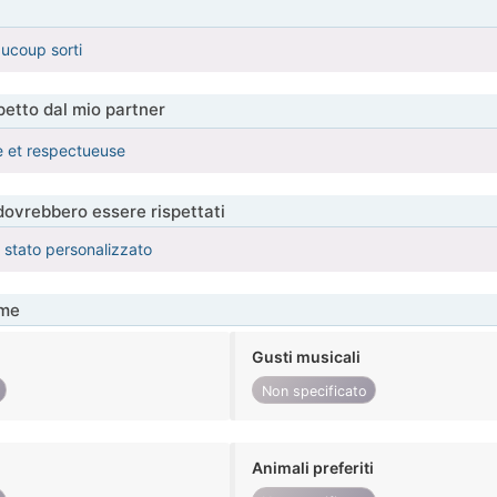
ucoup sorti
etto dal mio partner
e et respectueuse
 dovrebbero essere rispettati
è stato personalizzato
me
Gusti musicali
Non specificato
Animali preferiti