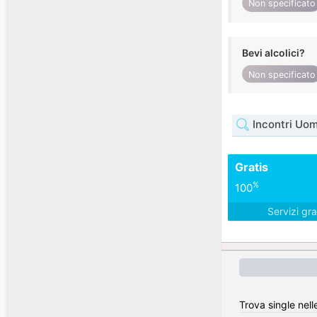
Non specificato
Bevi alcolici?
Non specificato
Incontri Uo
Gratis
%
100
Servizi gra
Trova single nell