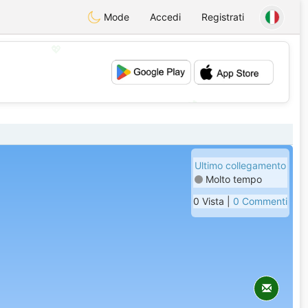
Mode
Accedi
Registrati
💖
💕
Ultimo collegamento
Molto tempo
0 Vista |
0 Commenti