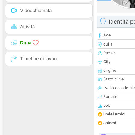
Videochiamata
Identità 
Attività
Age
Dona
qui a
Paese
Timeline di lavoro
City
origine
Stato civile
livello accademi
Fumare
Job
I miei amici
Joined