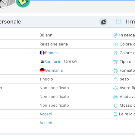
0
personale
Il m
38 anni
In cerca
Relazione seria
Colore 
Francia
Colore c
Corse
Bonifacio
,
Tipo di 
Germania
Formato
singolo
peso
co
Non specificato
Avere fig
Non specificato
Vuoi ave
Non specificato
Mosso d
Accedi
La religi
Accedi