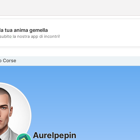
la tua anima gemella
💖
subito la nostra app di incontri!
💕
o Corse
Aurelpepin