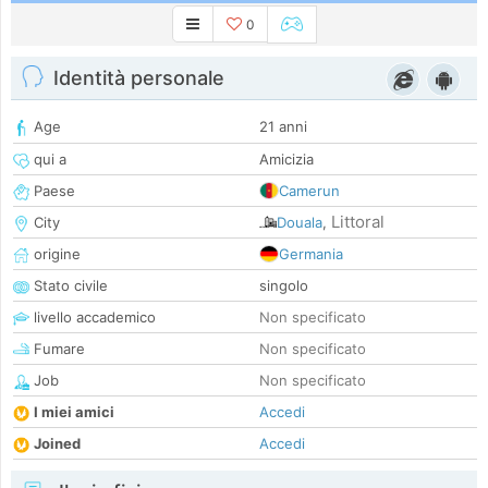
0
Identità personale
Age
21 anni
qui a
Amicizia
Paese
Camerun
Littoral
City
Douala
,
origine
Germania
Stato civile
singolo
livello accademico
Non specificato
Fumare
Non specificato
Job
Non specificato
I miei amici
Accedi
Joined
Accedi