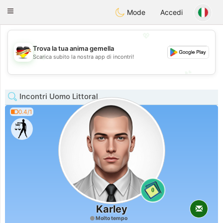
Deutsch
Dating
Toggle
Mode
Accedi
navigation
💖
Trova la tua anima gemella
💖
Scarica subito la nostra app di incontri!
💕
💕
Incontri Uomo Littoral
0.4/1
0
Karley
Molto tempo