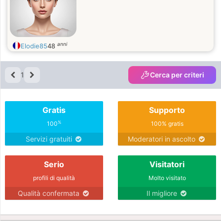
compréhension , le respect et la
tolérance de sa moitié
anni
Elodie85
48
1
Cerca per criteri
Gratis
Supporto
%
100
100% gratis
Servizi gratuiti
Moderatori in ascolto
Serio
Visitatori
profili di qualità
Molto visitato
Qualità confermata
Il migliore