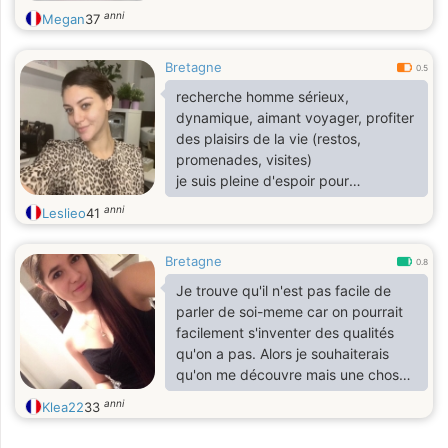
anni
Megan
37
Bretagne
0.5
recherche homme sérieux,
dynamique, aimant voyager, profiter
des plaisirs de la vie (restos,
promenades, visites)
je suis pleine d'espoir pour
rencontrer : &
anni
Leslieo
41
quot;Ma Perle Rare&
quot;.
Bretagne
0.8
Je trouve qu'il n'est pas facile de
parler de soi-meme car on pourrait
facilement s'inventer des qualités
qu'on a pas. Alors je souhaiterais
qu'on me découvre mais une chose
est sure je suis une fille passionnée
anni
Klea22
33
qui adore les enfants, la nature, les
animaux, regarder les films et séries,