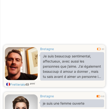
la plage et les montagnes, etc
Bretagne
0.1
Je suis beaucoup sentimental,
affectueux, avec aussi les
personnes que j’aime. J’ai également
beaucoup d amour a donner , mais
tu sais avant d aimer un personne il
faut d abord vous tolérance , il es
anni
Fretterais
49
nécessaire qu’ il s installe dans une
certaine complicité . Je pense que
Bretagne
pour s aimer que votre relation soit
0.3
sérieuse et durable et faut une
je suis une femme ouverte
bonne entente entre deux , une