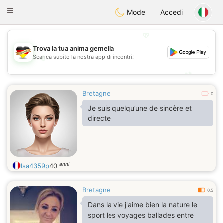
Deutsch
Dating
Toggle
Mode
Accedi
navigation
💖
Trova la tua anima gemella
💖
Scarica subito la nostra app di incontri!
💕
💕
Bretagne
0
Je suis quelqu’une de sincère et
directe
anni
Isa4359p
40
Bretagne
0.5
Dans la vie j'aime bien la nature le
sport les voyages ballades entre