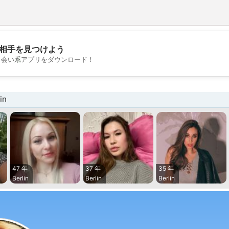
相手を見つけよう
💖
出会い系アプリをダウンロード！
💕
in
47 年
37 年
35 年
Berlin
Berlin
Berlin