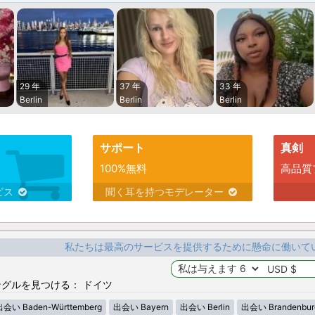
29 年
37 年
33 年
Berlin
Berlin
Berlin
サポート
真剣
100%無料
高品質
ビス
聞く耳を持つモデレーター
私たちは最高のサービスを提供するために懸命に働いて
グルを見つける： ドイツ
出会い Baden-Württemberg
出会い Bayern
出会い Berlin
出会い Brandenbur