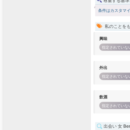
尊重する基準
条件はカスタマ
私のことを
興味
指定されていな
外出
指定されていな
飲酒
指定されていな
出会い 女 Berl