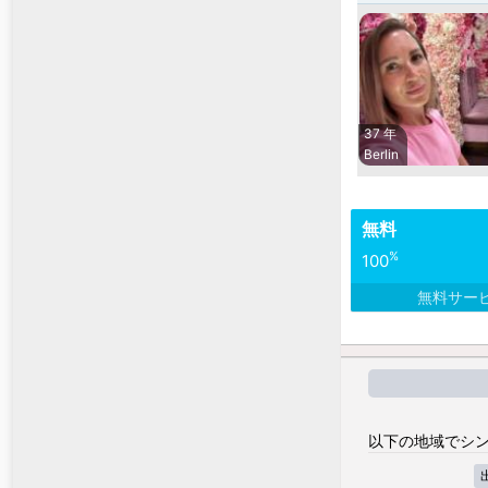
37 年
Berlin
無料
%
100
無料サー
以下の地域でシン