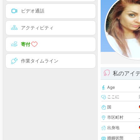
ビデオ通話
アクティビティ
寄付
作業タイムライン
私のアイ
Age
ここに
国
市区町村
出身地
婚姻状態