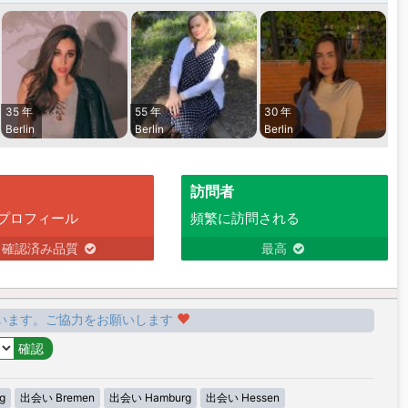
35 年
55 年
30 年
Berlin
Berlin
Berlin
訪問者
プロフィール
頻繁に訪問される
確認済み品質
最高
います。ご協力をお願いします
g
出会い Bremen
出会い Hamburg
出会い Hessen