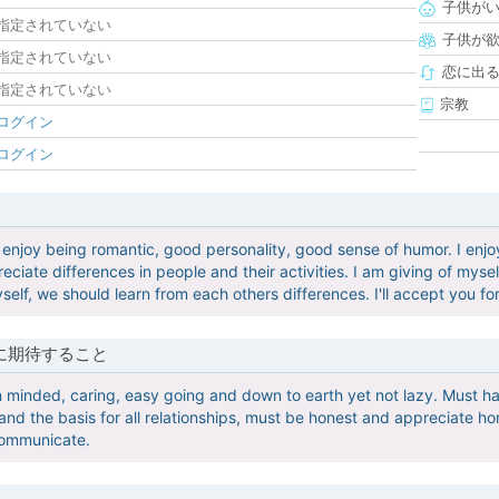
子供が
指定されていない
子供が
指定されていない
恋に出
指定されていない
宗教
ログイン
ログイン
 enjoy being romantic, good personality, good sense of humor. I enj
ciate differences in people and their activities. I am giving of mys
yself, we should learn from each others differences. I'll accept you f
に期待すること
minded, caring, easy going and down to earth yet not lazy. Must ha
nd the basis for all relationships, must be honest and appreciate hon
communicate.