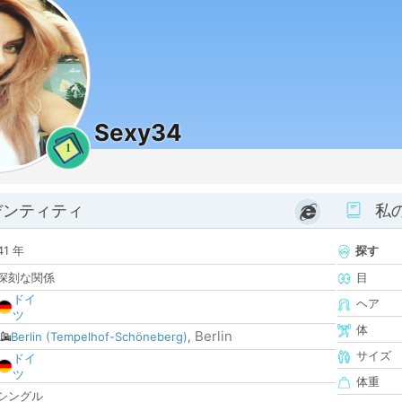
Sexy34
1
デンティティ
私
41 年
探す
深刻な関係
目
ドイ
ヘア
ツ
体
Berlin
Berlin (Tempelhof-Schöneberg)
,
サイズ
ドイ
ツ
体重
シングル