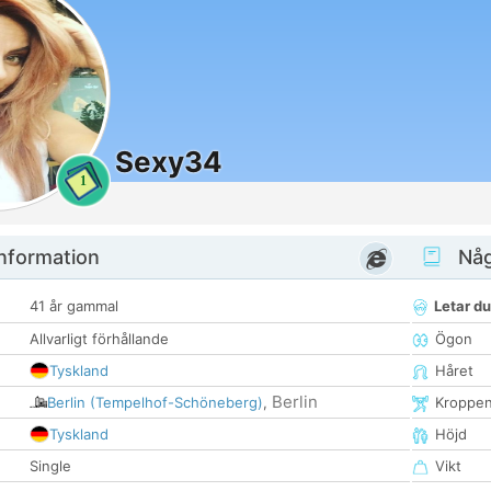
Sexy34
1
nformation
Någ
41 år gammal
Letar du
Allvarligt förhållande
Ögon
Tyskland
Håret
Berlin
Berlin (Tempelhof-Schöneberg)
,
Kroppe
Tyskland
Höjd
Single
Vikt