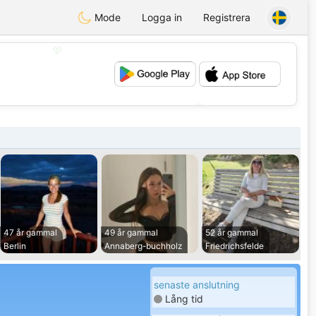
Mode
Logga in
Registrera
💖
💕
47 år gammal
49 år gammal
52 år gammal
Berlin
Annaberg-buchholz
Friedrichsfelde
senaste anslutning
Lång tid