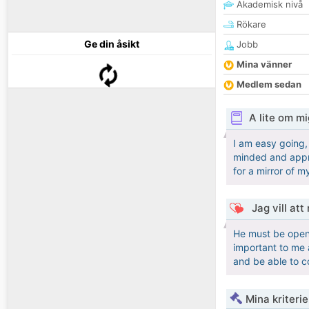
Akademisk nivå
Rökare
Ge din åsikt
Jobb
Mina vänner
Medlem sedan
A lite om mi
I am easy going,
minded and appre
for a mirror of m
Jag vill att
He must be open 
important to me a
and be able to 
Mina kriteri