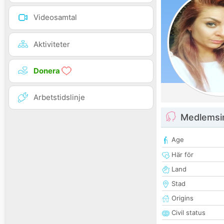
Videosamtal
Aktiviteter
Donera
Arbetstidslinje
Medlemsi
Age
Här för
Land
Stad
Origins
Civil status