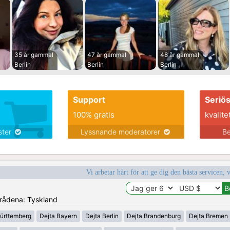
35 år gammal
47 år gammal
48 år gammal
Berlin
Berlin
Berlin
Support
Seriö
100% gratis
kvalite
nster
Lyssnande moderatorer
Be
Vi arbetar hårt för att ge dig den bästa servicen, 
områdena: Tyskland
ürttemberg
Dejta Bayern
Dejta Berlin
Dejta Brandenburg
Dejta Bremen