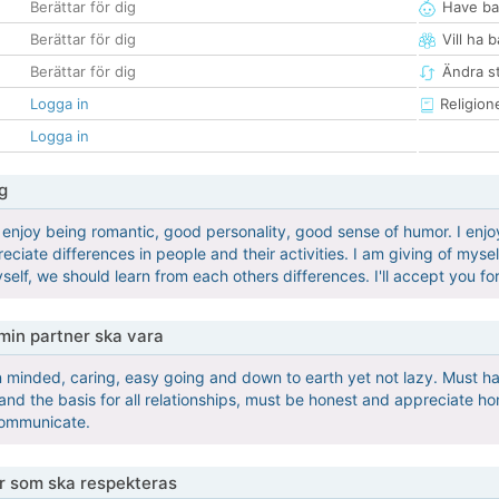
Berättar för dig
Have ba
Berättar för dig
Vill ha 
Berättar för dig
Ändra st
Logga in
Religion
Logga in
g
 enjoy being romantic, good personality, good sense of humor. I enj
ciate differences in people and their activities. I am giving of mys
yself, we should learn from each others differences. I'll accept you f
 min partner ska vara
minded, caring, easy going and down to earth yet not lazy. Must ha
nd the basis for all relationships, must be honest and appreciate hon
communicate.
er som ska respekteras