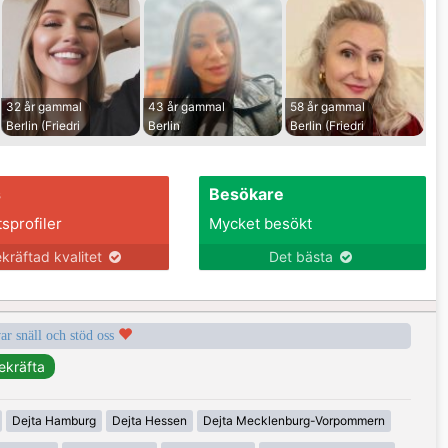
32 år gammal
43 år gammal
58 år gammal
Berlin (Friedri
Berlin
Berlin (Friedri
s
Besökare
tsprofiler
Mycket besökt
kräftad kvalitet
Det bästa
var snäll och stöd oss
Dejta Hamburg
Dejta Hessen
Dejta Mecklenburg-Vorpommern