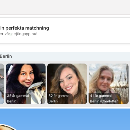
din perfekta matchning
💖
er vår dejtingapp nu!
💕
Berlin
35 år gammal
32 år gammal
41 år gammal
Berlin
Berlin
Berlin (Charlotten