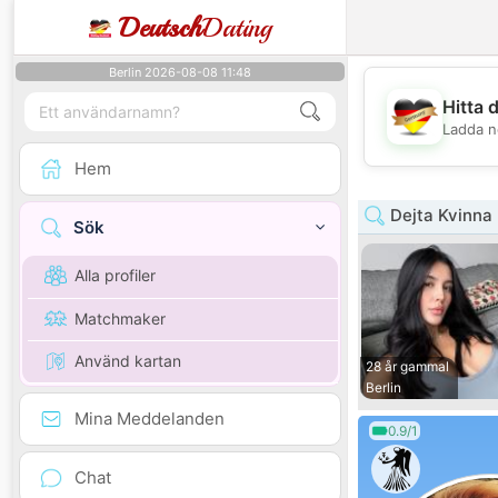
Deutsch
Dating
Berlin 2026-08-08 11:48
Hitta 
Ladda n
Hem
Dejta Kvinna 
Sök
Alla profiler
Matchmaker
Använd kartan
28 år gammal
Berlin
Mina Meddelanden
0.9/1
Chat