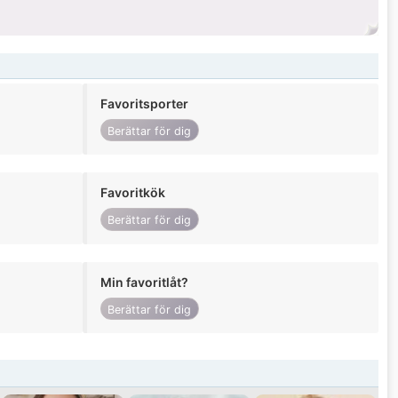
Favoritsporter
Berättar för dig
Favoritkök
Berättar för dig
Min favoritlåt?
Berättar för dig