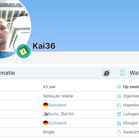
Kai36
1
rmatie
Wat
43 jaar
Op zoek
Serieuze relatie
Ogenkle
Duitsland
Haarkle
Berlin
Berlin
,
Lichaam
Duitsland
Hoogte
Single
Gewich