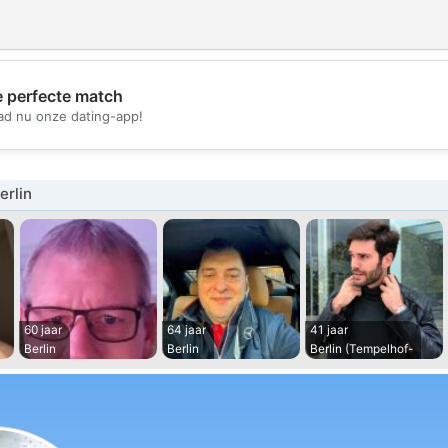
e perfecte match
💖
d nu onze dating-app!
💕
erlin
60 jaar
64 jaar
41 jaar
Berlin
Berlin
Berlin (Tempelhof-