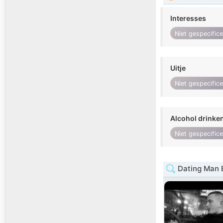
Interesses
Niet gespecific
Uitje
Niet gespecific
Alcohol drinke
Niet gespecific
Dating Man B