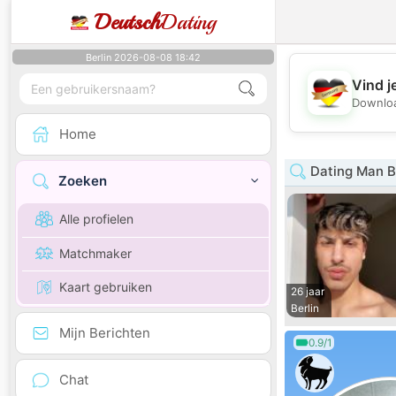
Deutsch
Dating
Berlin 2026-08-08 18:42
Vind j
Downloa
Home
Dating Man B
Zoeken
Alle profielen
Matchmaker
Kaart gebruiken
26 jaar
Berlin
Mijn Berichten
0.9/1
Chat