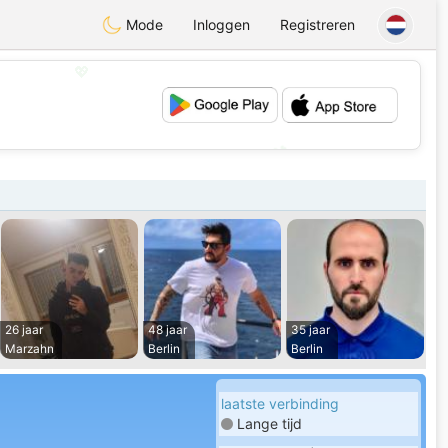
Mode
Inloggen
Registreren
💖
💕
26 jaar
48 jaar
35 jaar
Marzahn
Berlin
Berlin
laatste verbinding
Lange tijd