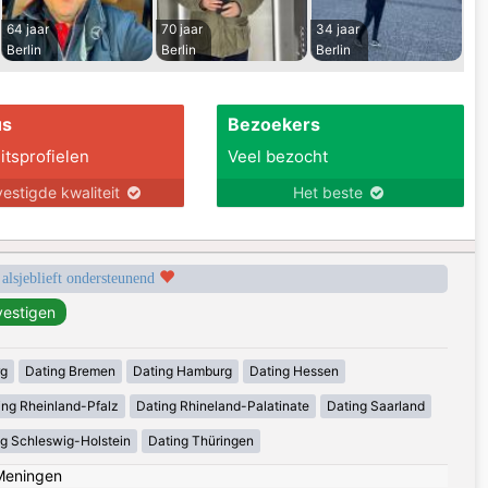
64 jaar
70 jaar
34 jaar
Berlin
Berlin
Berlin
us
Bezoekers
itsprofielen
Veel bezocht
estigde kwaliteit
Het beste
 alsjeblieft ondersteunend
rg
Dating Bremen
Dating Hamburg
Dating Hessen
ing Rheinland-Pfalz
Dating Rhineland-Palatinate
Dating Saarland
g Schleswig-Holstein
Dating Thüringen
Meningen