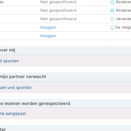
au
Niet gespecificeerd
Kinderen
Niet gespecificeerd
Kindere
Niet gespecificeerd
Verander
Inloggen
De religi
Inloggen
over mij
nd spontan
mijn partner verwacht
lsam und spontan
 die moeten worden gerespecteerd
eria aangepast
ter