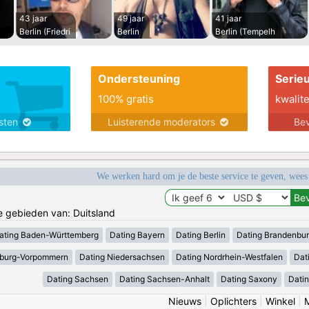
43 jaar
49 jaar
41 jaar
Berlin (Friedri
Berlin
Berlin (Tempelh
Ondersteuning
Serie
100% gratis
kwalite
nsten
Luisterende moderators
Bev
We werken hard om je de beste service te geven, wees
de gebieden van: Duitsland
ating Baden-Württemberg
Dating Bayern
Dating Berlin
Dating Brandenbu
nburg-Vorpommern
Dating Niedersachsen
Dating Nordrhein-Westfalen
Dat
Dating Sachsen
Dating Sachsen-Anhalt
Dating Saxony
Datin
Nieuws
|
Oplichters
|
Winkel
|