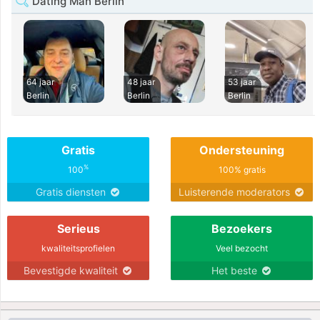
Dating Man Berlin
64 jaar
48 jaar
53 jaar
Berlin
Berlin
Berlin
Gratis
Ondersteuning
%
100
100% gratis
Gratis diensten
Luisterende moderators
Serieus
Bezoekers
kwaliteitsprofielen
Veel bezocht
Bevestigde kwaliteit
Het beste