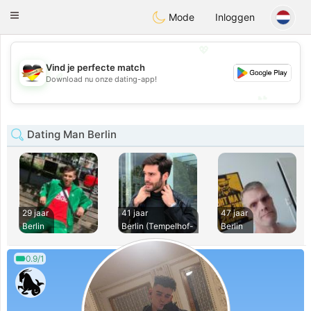
Deutsch
Dating
Toggle
Mode
Inloggen
navigation
💖
Vind je perfecte match
💖
Download nu onze dating-app!
💕
💕
Dating Man Berlin
29 jaar
41 jaar
47 jaar
Berlin
Berlin (Tempelhof-
Berlin
0.9/1