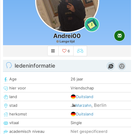
1
Andrei00
Lange tijd
6
ledeninformatie
Age
26 jaar
hier voor
Vriendschap
land
Duitsland
Berlin
stad
Marzahn
,
herkomst
Duitsland
vitaal
Single
academisch niveau
Niet gespecificeerd