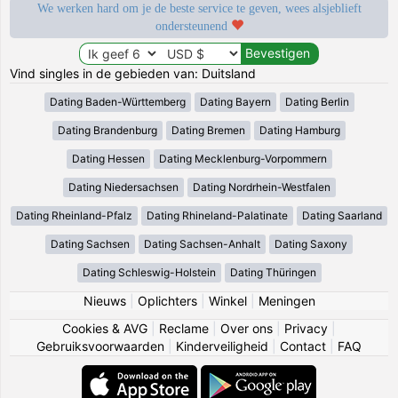
We werken hard om je de beste service te geven, wees alsjeblieft
ondersteunend
Vind singles in de gebieden van: Duitsland
Dating Baden-Württemberg
Dating Bayern
Dating Berlin
Dating Brandenburg
Dating Bremen
Dating Hamburg
Dating Hessen
Dating Mecklenburg-Vorpommern
Dating Niedersachsen
Dating Nordrhein-Westfalen
Dating Rheinland-Pfalz
Dating Rhineland-Palatinate
Dating Saarland
Dating Sachsen
Dating Sachsen-Anhalt
Dating Saxony
Dating Schleswig-Holstein
Dating Thüringen
Nieuws
|
Oplichters
|
Winkel
|
Meningen
Cookies & AVG
|
Reclame
|
Over ons
|
Privacy
|
Gebruiksvoorwaarden
|
Kinderveiligheid
|
Contact
|
FAQ