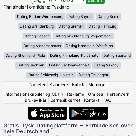
Finn singler i områdene: Tyskland
Dating Baden-Württemberg
Dating Bayern
Dating Berlin
Dating Brandenburg
Dating Bremen
Dating Hamburg
Dating Hessen
Dating Mecklenburg-Vorpommern
Dating Niedersachsen
Dating Nordrhein-Westfalen
Dating Rheinland-Pfalz
Dating Rhineland-Palatinate
Dating Saarland
Dating Sachsen
Dating Sachsen-Anhalt
Dating Saxony
Dating Schleswig-Holstein
Dating Thüringen
Nyheter
|
Svindlere
|
Butikk
|
Meninger
Informasjonskapsler og GDPR
|
Reklame
|
Om oss
|
Personvern
|
Bruksvilkår
|
Barnesikkerhet
|
Kontakt
|
FAQ
Gratis Tysk Datingplattform – Forbindelser over
hele Deutschland