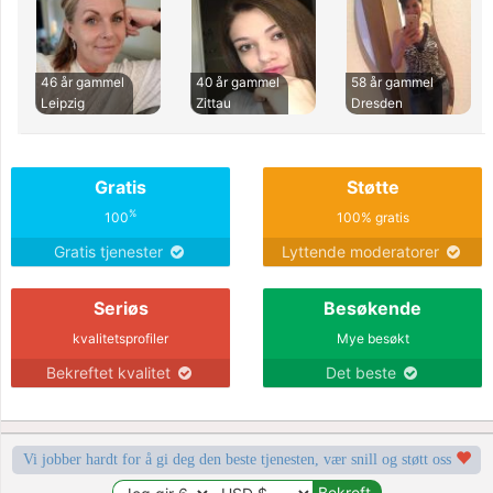
46 år gammel
40 år gammel
58 år gammel
Leipzig
Zittau
Dresden
Gratis
Støtte
%
100
100% gratis
Gratis tjenester
Lyttende moderatorer
Seriøs
Besøkende
kvalitetsprofiler
Mye besøkt
Bekreftet kvalitet
Det beste
Vi jobber hardt for å gi deg den beste tjenesten, vær snill og støtt oss