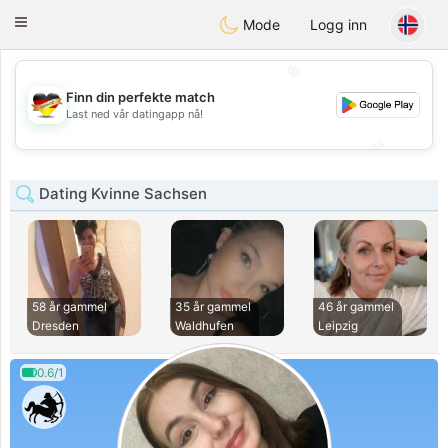
Deutsch
Dating
Toggle
Mode
Logg inn
navigation
💖
Finn din perfekte match
💖
Last ned vår datingapp nå!
💕
💕
Dating Kvinne Sachsen
58 år gammel
35 år gammel
46 år gammel
Dresden
Waldhufen
Leipzig
0.6/1