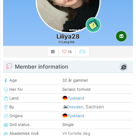
2
Liliya28
Lang tid
16
Member information
Age
32 år gammel
Her for
Seriøst forhold
Land
Tyskland
Sachsen
By
Dresden
,
Origins
Tyskland
Sivil status
Single
Akademisk nivå
Vil fortelle deg