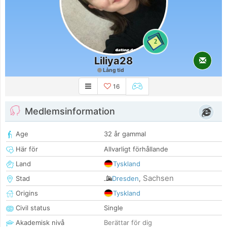
2
Liliya28
Lång tid
16
Medlemsinformation
Age
32 år gammal
Här för
Allvarligt förhållande
Land
Tyskland
Sachsen
Stad
Dresden
,
Origins
Tyskland
Civil status
Single
Akademisk nivå
Berättar för dig