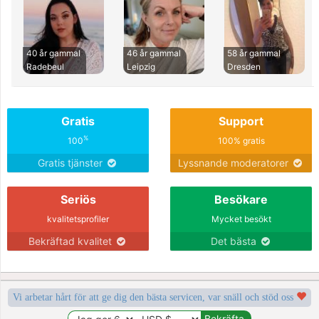
40 år gammal
46 år gammal
58 år gammal
Radebeul
Leipzig
Dresden
Gratis
Support
%
100
100% gratis
Gratis tjänster
Lyssnande moderatorer
Seriös
Besökare
kvalitetsprofiler
Mycket besökt
Bekräftad kvalitet
Det bästa
Vi arbetar hårt för att ge dig den bästa servicen, var snäll och stöd oss