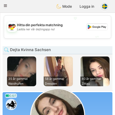
Deutsch
Dating
Toggle
Mode
Logga in
navigation
💖
Hitta din perfekta matchning
💖
Ladda ner vår dejtingapp nu!
💕
💕
Dejta Kvinna Sachsen
35 år gammal
58 år gammal
40 år gammal
Waldhufen
Dresden
Zittau
0.6/1