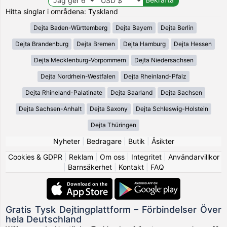
Hitta singlar i områdena: Tyskland
Dejta Baden-Württemberg
Dejta Bayern
Dejta Berlin
Dejta Brandenburg
Dejta Bremen
Dejta Hamburg
Dejta Hessen
Dejta Mecklenburg-Vorpommern
Dejta Niedersachsen
Dejta Nordrhein-Westfalen
Dejta Rheinland-Pfalz
Dejta Rhineland-Palatinate
Dejta Saarland
Dejta Sachsen
Dejta Sachsen-Anhalt
Dejta Saxony
Dejta Schleswig-Holstein
Dejta Thüringen
Nyheter
|
Bedragare
|
Butik
|
Åsikter
Cookies & GDPR
|
Reklam
|
Om oss
|
Integritet
|
Användarvillkor
|
Barnsäkerhet
|
Kontakt
|
FAQ
Gratis Tysk Dejtingplattform – Förbindelser Över
hela Deutschland