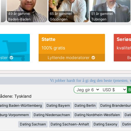
49 år gammel
65 år gammel
51 år gammel
Baden-Baden
Göppingen
Tübingen
Støtte
Seriø
100% gratis
kvalite
ester
Lyttende moderatorer
B
Vi jobber hardt for å gi deg den beste tjenesten, 
mrådene: Tyskland
ating Baden-Württemberg
Dating Bayern
Dating Berlin
Dating Brandenbu
nburg-Vorpommern
Dating Niedersachsen
Dating Nordrhein-Westfalen
Dat
Dating Sachsen
Dating Sachsen-Anhalt
Dating Saxony
Datin