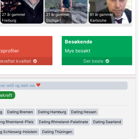
27 år gammel
31 år gammel
61 år gammel
Freiburg
Stuttgart
Karlsruhe
s
Besøkende
tsprofiler
Mye besøkt
ekreftet kvalitet
Det beste
vær snill og støtt oss
rg
Dating Bremen
Dating Hamburg
Dating Hessen
ing Rheinland-Pfalz
Dating Rhineland-Palatinate
Dating Saarland
g Schleswig-Holstein
Dating Thüringen