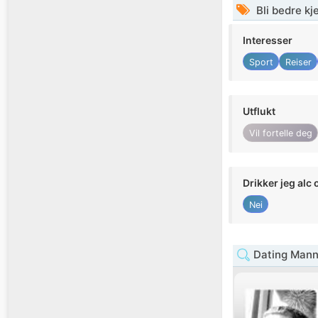
Bli bedre k
Interesser
Sport
Reiser
Utflukt
Vil fortelle deg
Drikker jeg alc 
Nei
Dating Mann