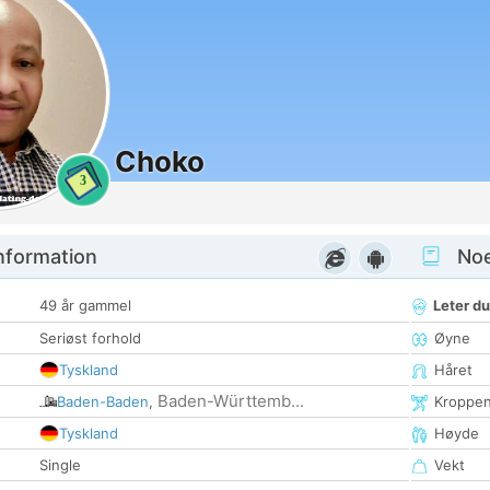
Choko
3
nformation
Noen
49 år gammel
Leter du
Seriøst forhold
Øyne
Tyskland
Håret
Baden-Württemb...
Baden-Baden
,
Kroppe
Tyskland
Høyde
Single
Vekt