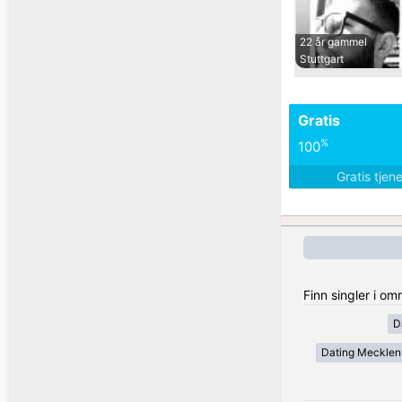
22 år gammel
Stuttgart
Gratis
%
100
Gratis tjen
Finn singler i o
D
Dating Meckle