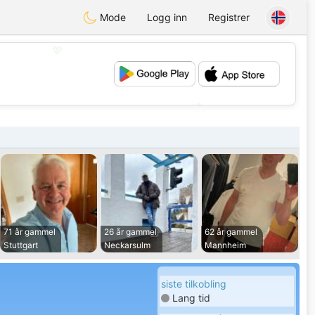
Mode
Logg inn
Registrer
💖
💕
71 år gammel
26 år gammel
62 år gammel
Stuttgart
Neckarsulm
Mannheim
siste tilkobling
Lang tid