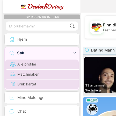
Deutsch
Dating
Berlin 2026-08-07 10:58
Finn d
Last ne
Hjem
Dating Mann
Søk
Alle profiler
Matchmaker
Bruk kartet
33 år gammel
Sindelfingen
Mine Meldinger
0.9/1
Chat