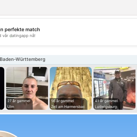
in perfekte match
💖
d vår datingapp nå!
💕
 Baden-Württemberg
27 år gammel
56 år gammel
41 år gammel
Ulm
Zell am Harmersbac
Ludwigsburg