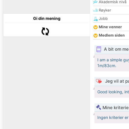
Akademisk nivå
Røyker
Gi din mening
Jobb
Mine venner
Medlem siden
A bit om me
I am a simple guy
1m/83cm.
Jeg vil at 
Good looking, int
Mine kriteri
Ingen kriterier er