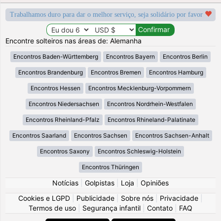
Trabalhamos duro para dar o melhor serviço, seja solidário por favor
Encontre solteiros nas áreas de: Alemanha
Encontros Baden-Württemberg
Encontros Bayern
Encontros Berlin
Encontros Brandenburg
Encontros Bremen
Encontros Hamburg
Encontros Hessen
Encontros Mecklenburg-Vorpommern
Encontros Niedersachsen
Encontros Nordrhein-Westfalen
Encontros Rheinland-Pfalz
Encontros Rhineland-Palatinate
Encontros Saarland
Encontros Sachsen
Encontros Sachsen-Anhalt
Encontros Saxony
Encontros Schleswig-Holstein
Encontros Thüringen
Notícias
|
Golpistas
|
Loja
|
Opiniões
Cookies e LGPD
|
Publicidade
|
Sobre nós
|
Privacidade
|
Termos de uso
|
Segurança infantil
|
Contato
|
FAQ