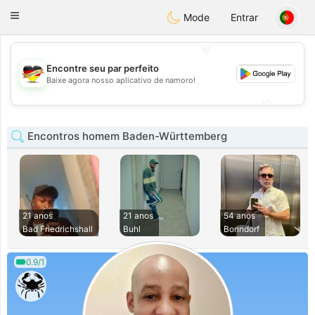
Deutsch
Dating
Toggle
Mode
Entrar
navigation
💖
Encontre seu par perfeito
💖
Baixe agora nosso aplicativo de namoro!
💕
💕
Encontros homem Baden-Württemberg
21 anos
21 anos
54 anos
Bad Friedrichshall
Buhl
Bonndorf
0.9/1