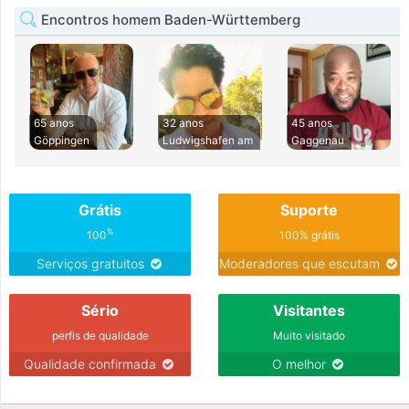
Encontros homem Baden-Württemberg
65 anos
32 anos
45 anos
Göppingen
Ludwigshafen am
Gaggenau
Grátis
Suporte
%
100
100% grátis
Serviços gratuitos
Moderadores que escutam
Sério
Visitantes
perfis de qualidade
Muito visitado
Qualidade confirmada
O melhor