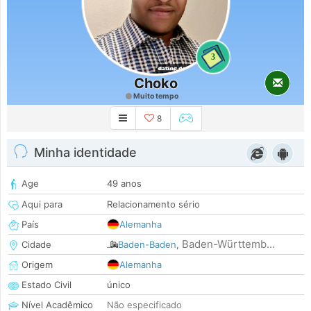
3
Choko
Muito tempo
8
Minha identidade
Age
49 anos
Aqui para
Relacionamento sério
País
Alemanha
Baden-Württemb...
Cidade
Baden-Baden
,
Origem
Alemanha
Estado Civil
único
Nível Acadêmico
Não especificado