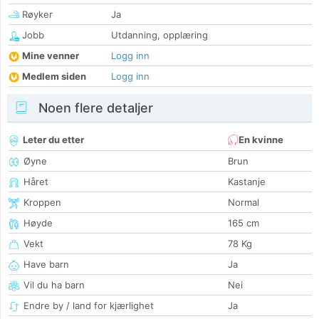
Røyker
Ja
Jobb
Utdanning, opplæring
Mine venner
Logg inn
Medlem siden
Logg inn
Noen flere detaljer
Leter du etter
En kvinne
Øyne
Brun
Håret
Kastanje
Kroppen
Normal
Høyde
165 cm
Vekt
78 Kg
Have barn
Ja
Vil du ha barn
Nei
Endre by / land for kjærlighet
Ja