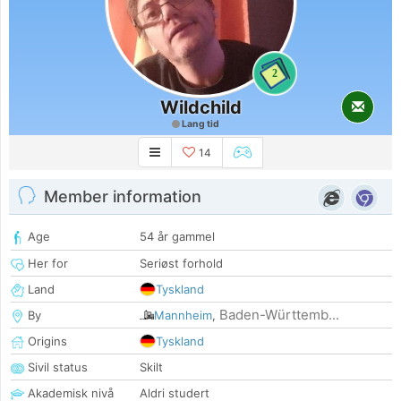
2
Wildchild
Lang tid
14
Member information
Age
54 år gammel
Her for
Seriøst forhold
Land
Tyskland
Baden-Württemb...
By
Mannheim
,
Origins
Tyskland
Sivil status
Skilt
Akademisk nivå
Aldri studert