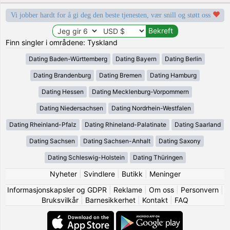
Vi jobber hardt for å gi deg den beste tjenesten, vær snill og støtt oss
Finn singler i områdene: Tyskland
Dating Baden-Württemberg
Dating Bayern
Dating Berlin
Dating Brandenburg
Dating Bremen
Dating Hamburg
Dating Hessen
Dating Mecklenburg-Vorpommern
Dating Niedersachsen
Dating Nordrhein-Westfalen
Dating Rheinland-Pfalz
Dating Rhineland-Palatinate
Dating Saarland
Dating Sachsen
Dating Sachsen-Anhalt
Dating Saxony
Dating Schleswig-Holstein
Dating Thüringen
Nyheter
|
Svindlere
|
Butikk
|
Meninger
Informasjonskapsler og GDPR
|
Reklame
|
Om oss
|
Personvern
|
Bruksvilkår
|
Barnesikkerhet
|
Kontakt
|
FAQ