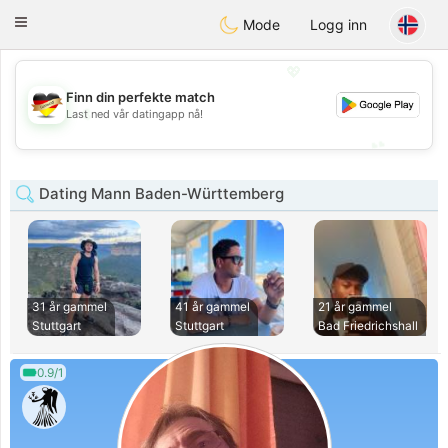
Deutsch
Dating
Toggle
Mode
Logg inn
navigation
💖
Finn din perfekte match
💖
Last ned vår datingapp nå!
💕
💕
Dating Mann Baden-Württemberg
31 år gammel
41 år gammel
21 år gammel
Stuttgart
Stuttgart
Bad Friedrichshall
0.9/1