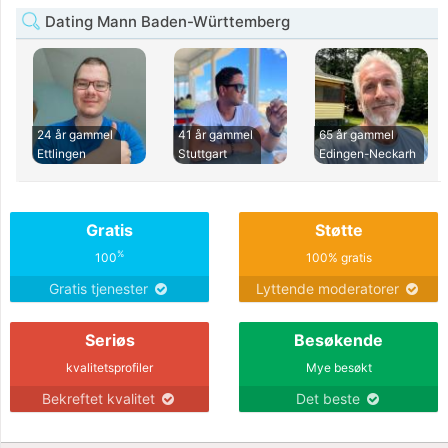
Dating Mann Baden-Württemberg
24 år gammel
41 år gammel
65 år gammel
Ettlingen
Stuttgart
Edingen-Neckarh
Gratis
Støtte
%
100
100% gratis
Gratis tjenester
Lyttende moderatorer
Seriøs
Besøkende
kvalitetsprofiler
Mye besøkt
Bekreftet kvalitet
Det beste