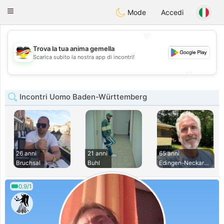
Deutsch
Dating
Toggle
Mode
Accedi
navigation
💖
Trova la tua anima gemella
💖
Scarica subito la nostra app di incontri!
💕
💕
Incontri Uomo Baden-Württemberg
26 anni
21 anni
65 anni
Bruchsal
Buhl
Edingen-Neckarhaus
0.9/1