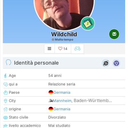
2
Wildchild
Molto tempo
14
Identità personale
Age
54 anni
qui a
Relazione seria
Paese
Germania
Baden-Württemb...
City
Mannheim
,
origine
Germania
Stato civile
Divorziato
livello accademico
Mai studiato