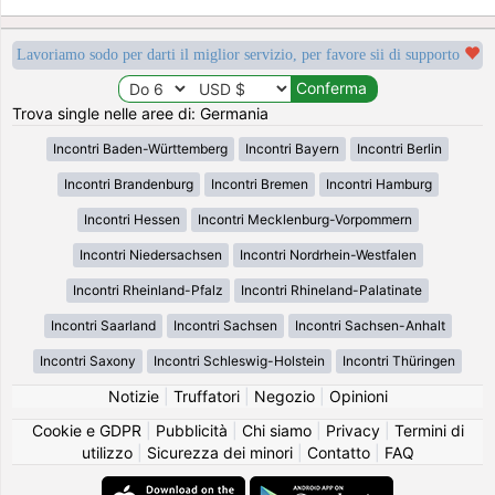
Lavoriamo sodo per darti il miglior servizio, per favore sii di supporto
Trova single nelle aree di: Germania
Incontri Baden-Württemberg
Incontri Bayern
Incontri Berlin
Incontri Brandenburg
Incontri Bremen
Incontri Hamburg
Incontri Hessen
Incontri Mecklenburg-Vorpommern
Incontri Niedersachsen
Incontri Nordrhein-Westfalen
Incontri Rheinland-Pfalz
Incontri Rhineland-Palatinate
Incontri Saarland
Incontri Sachsen
Incontri Sachsen-Anhalt
Incontri Saxony
Incontri Schleswig-Holstein
Incontri Thüringen
Notizie
|
Truffatori
|
Negozio
|
Opinioni
Cookie e GDPR
|
Pubblicità
|
Chi siamo
|
Privacy
|
Termini di
utilizzo
|
Sicurezza dei minori
|
Contatto
|
FAQ