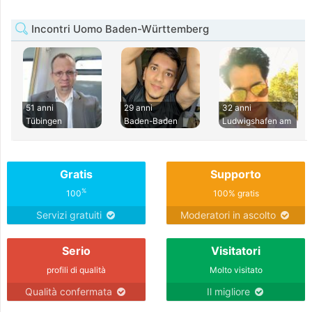
Incontri Uomo Baden-Württemberg
51 anni
29 anni
32 anni
Tübingen
Baden-Baden
Ludwigshafen am
Gratis
Supporto
%
100
100% gratis
Servizi gratuiti
Moderatori in ascolto
Serio
Visitatori
profili di qualità
Molto visitato
Qualità confermata
Il migliore