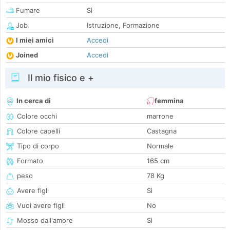
Fumare
Sì
Job
Istruzione, Formazione
I miei amici
Accedi
Joined
Accedi
Il mio fisico e +
In cerca di
femmina
Colore occhi
marrone
Colore capelli
Castagna
Tipo di corpo
Normale
Formato
165 cm
peso
78 Kg
Avere figli
Sì
Vuoi avere figli
No
Mosso dall'amore
Sì