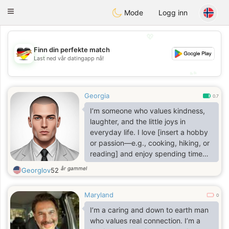
Deutsch
Dating
Toggle
Mode
Logg inn
navigation
💖
Finn din perfekte match
💖
Last ned vår datingapp nå!
💕
💕
Georgia
0.7
I’m someone who values kindness,
laughter, and the little joys in
everyday life. I love [insert a hobby
or passion—e.g., cooking, hiking, or
reading] and enjoy spending time
with people who are curious and
år gammel
Georglov
52
open-hearted. I’m looking to
connect with someone who’s
Maryland
genuine, thoughtful, and enjoys
0
sharing both fun adventures and
I’m a caring and down to earth man
quiet moments. Life’s better when
who values real connection. I’m a
you can laugh together and support