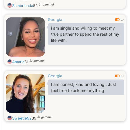
år gammel
Sambrinada
52
Georgia
0.4
i am single and willing to meet my
true partner to spend the rest of my
life with.
år gammel
Amaria
31
Georgia
0.5
I am honest, kind and loving . Just
feel free to ask me anything
år gammel
Sweetle92
39