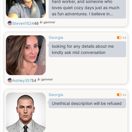
hard worker, and someone who
each other along the way.
loves quiet cozy days just as much
as fun adventures. I believe in
chemistry, if the spark is there, it’s
år gammel
Steven1524
48
there.
Georgia
0.4
looking for any details about me
kindly ask mid conversation
år gammel
Ashley357
54
Georgia
0.3
Unethical description will be refused