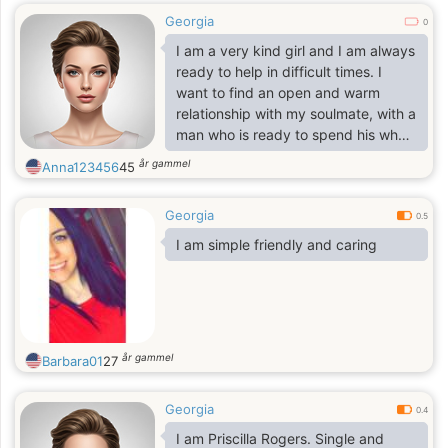
Georgia
0
I am a very kind girl and I am always
ready to help in difficult times. I
want to find an open and warm
relationship with my soulmate, with a
man who is ready to spend his whole
life with me. Tenderness, passion
år gammel
Anna123456
45
and friendship are three elements
that will unite us!
Georgia
0.5
I am simple friendly and caring
år gammel
Barbara01
27
Georgia
0.4
I am Priscilla Rogers. Single and