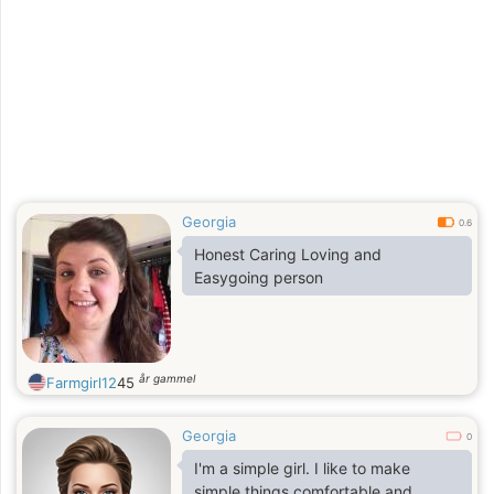
Georgia
0.6
Honest Caring Loving and
Easygoing person
år gammel
Farmgirl12
45
Georgia
0
I'm a simple girl. I like to make
simple things comfortable and