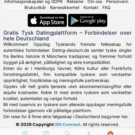
Informasjonskapsler og GDPR
|
Reklame
|
Om oss
|
Personvern
|
Bruksvilkår
|
Barnesikkerhet
|
Kontakt
|
FAQ
Gratis Tysk Datingplattform – Forbindelser over
hele Deutschland
Willkommen! Oppdag Tysklands fremste fellesskap for
autentiske forbindelser. Dating-deutsch.de samler tyske singler
fra Berlins historie til Münchens tradisjoner, og fremmer forhold
bygget på ærlighet, pålitelighet og ekte kompatibilitet.
Enten du er i Hamburgs havner, Kölns kultur eller Frankfurts
forretningsdistrikt, finn kompatible tyskere som verdsetter
oppriktighet, forpliktelse og meningsfulle partnerskap.
Opplev vår helt gratis tjeneste uten abonnementsavgifter eller
skjulte kostnader. Koble til med andre tyskere som verdsetter
kvalitet, autentisitet og varige forhold.
Bli med tusenvis av tyskere som allerede oppdager meningsfulle
forbindelser gjennom vår pålitelige plattform.
Din reise for å finne ekte følgeskap i Deutschland begynner her.
© 2026 Copyright
ISN Connect
.
All rights reserved.