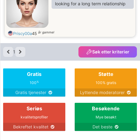
looking for a long term relationship
år gammel
Priscy00a
45
1
Søk etter kriterier
Gratis
Støtte
%
100
100% gratis
Gratis tjenester
Lyttende moderatorer
Seriøs
Besøkende
kvalitetsprofiler
Mye besøkt
Bekreftet kvalitet
Det beste