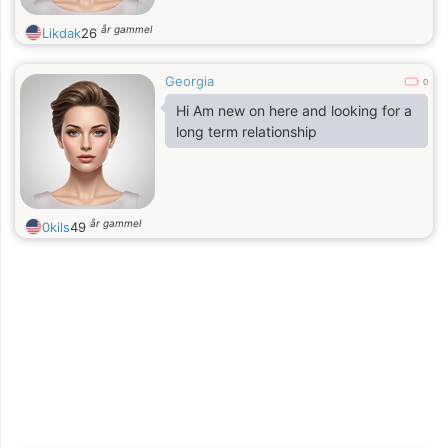
år gammel
Likdak
26
Georgia
0
Hi Am new on here and looking for a
long term relationship
år gammel
0kils
49