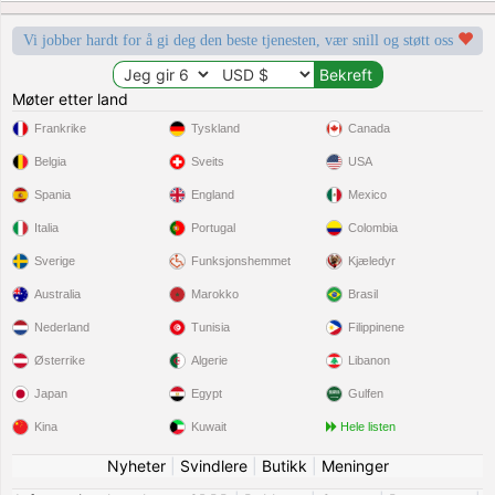
Vi jobber hardt for å gi deg den beste tjenesten, vær snill og støtt oss
Møter etter land
Frankrike
Tyskland
Canada
Belgia
Sveits
USA
Spania
England
Mexico
Italia
Portugal
Colombia
Sverige
Funksjonshemmet
Kjæledyr
Australia
Marokko
Brasil
Nederland
Tunisia
Filippinene
Østerrike
Algerie
Libanon
Japan
Egypt
Gulfen
Kina
Kuwait
Hele listen
Nyheter
|
Svindlere
|
Butikk
|
Meninger