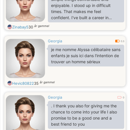
enjoyable. I stood up in difficult
times. That makes me feel
confident. I've built a career in
software development and now I'm
år gammel
Zinabay5
30
ready to start a new stage of my life.
I want to have my family and
Georgia
children. I'm happy and I'll be happy
0.3
to share my happiness with the right
je me nomme Alyssa célibataire sans
man for me.
enfants je suis ici dans l'intention de
trouver un homme sérieux
år gammel
Hevic80822
35
Georgia
0
. I thank you also for giving me the
chance to come into your life I also
promise to be a good one and a
best friend to you