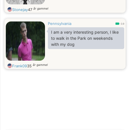
år gammel
Stonejay
47
Pennsylvania
0.9
I am a very interesting person, I like
to walk in the Park on weekends
with my dog
år gammel
Frank09
35