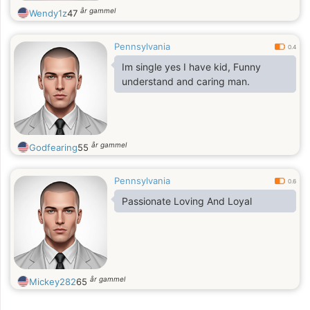
år gammel
Wendy1z
47
Pennsylvania
0.4
Im single yes I have kid, Funny
understand and caring man.
år gammel
Godfearing
55
Pennsylvania
0.6
Passionate Loving And Loyal
år gammel
Mickey282
65