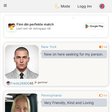
Deutsch
Dating
Toggle
Mode
Logg inn
navigation
💖
Finn din perfekte match
💖
Last ned vår datingapp nå!
💕
💕
New York
0.6
New on here seeking for my person.
år gammel
Freds26800
45
Pennsylvania
0.2
Very Friendly, Kind and Loving