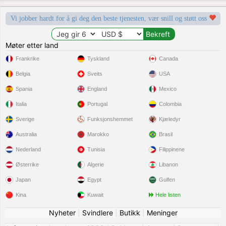
Vi jobber hardt for å gi deg den beste tjenesten, vær snill og støtt oss
Møter etter land
Frankrike
Tyskland
Canada
Belgia
Sveits
USA
Spania
England
Mexico
Italia
Portugal
Colombia
Sverige
Funksjonshemmet
Kjæledyr
Australia
Marokko
Brasil
Nederland
Tunisia
Filippinene
Østerrike
Algerie
Libanon
Japan
Egypt
Gulfen
Kina
Kuwait
Hele listen
Nyheter
|
Svindlere
|
Butikk
|
Meninger