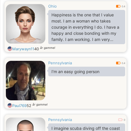
Ohio
0.4
Happiness is the one that I value
most. I am a woman who takes
courage in everything I do. I have a
happy and close bonding with my
family. I am working. I am very
cheerful, sweet, easy to be with and
år gammel
Marywayn11
40
family-oriented person. I look
forward to meet someone here soon.
Pennsylvania
I am very willing to relocate.
0.4
I'm an easy going person
år gammel
Paul769
52
Pennsylvania
0
I imagine scuba diving off the coast