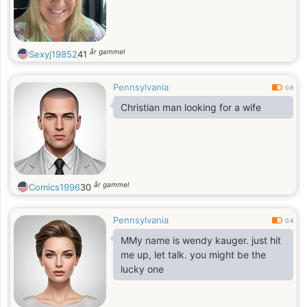
år gammel
Sexyj19852
41
Pennsylvania
0.6
Christian man looking for a wife
år gammel
Comics1996
30
Pennsylvania
0.4
MMy name is wendy kauger. just hit
me up, let talk. you might be the
lucky one