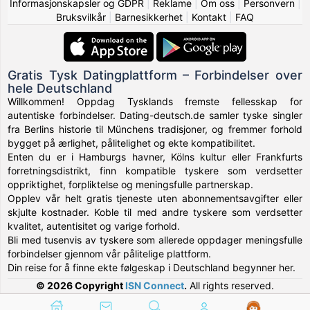
Informasjonskapsler og GDPR
|
Reklame
|
Om oss
|
Personvern
|
Bruksvilkår
|
Barnesikkerhet
|
Kontakt
|
FAQ
Gratis Tysk Datingplattform – Forbindelser over
hele Deutschland
Willkommen! Oppdag Tysklands fremste fellesskap for
autentiske forbindelser. Dating-deutsch.de samler tyske singler
fra Berlins historie til Münchens tradisjoner, og fremmer forhold
bygget på ærlighet, pålitelighet og ekte kompatibilitet.
Enten du er i Hamburgs havner, Kölns kultur eller Frankfurts
forretningsdistrikt, finn kompatible tyskere som verdsetter
oppriktighet, forpliktelse og meningsfulle partnerskap.
Opplev vår helt gratis tjeneste uten abonnementsavgifter eller
skjulte kostnader. Koble til med andre tyskere som verdsetter
kvalitet, autentisitet og varige forhold.
Bli med tusenvis av tyskere som allerede oppdager meningsfulle
forbindelser gjennom vår pålitelige plattform.
Din reise for å finne ekte følgeskap i Deutschland begynner her.
© 2026 Copyright
ISN Connect
.
All rights reserved.