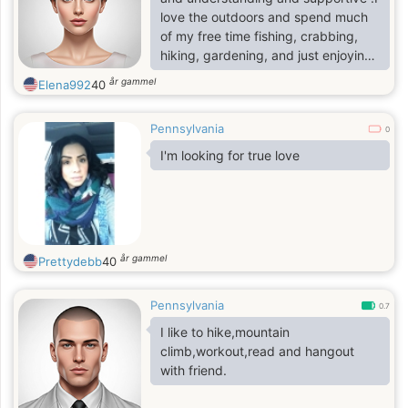
love the outdoors and spend much
of my free time fishing, crabbing,
hiking, gardening, and just enjoying
the beauty that surrounds me every
år gammel
Elena992
40
day.
Pennsylvania
0
I'm looking for true love
år gammel
Prettydebb
40
Pennsylvania
0.7
I like to hike,mountain
climb,workout,read and hangout
with friend.