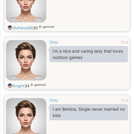
år gammel
Stefanie88
30
Ohio
0
i'm a nice and caring lady that loves
outdoor games
år gammel
Knight
34
Ohio
0
I am Bettina, Single never married no
kids