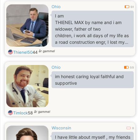
Ohio
0.1
I am
THIENEL MAX by name and i am
widower, father of two
children, i work all days of my life as
a road construction engr, I lost my
late wife
år gammel
Thienel50
44
over 3 years ago now and i have
been living without no woman.
Ohio
0.5
im honest caring loyal faithful and
supportive
år gammel
Timlock
58
Wisconsin
0
I have little about myself , my friends