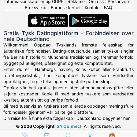
Informasjonskapsler og GDPR
|
Reklame
|
Om oss
|
Personvern
|
Bruksvilkår
|
Barnesikkerhet
|
Kontakt
|
FAQ
Gratis Tysk Datingplattform – Forbindelser over
hele Deutschland
Willkommen! Oppdag Tysklands fremste fellesskap for
autentiske forbindelser. Dating-deutsch.de samler tyske singler
fra Berlins historie til Münchens tradisjoner, og fremmer forhold
bygget på ærlighet, pålitelighet og ekte kompatibilitet.
Enten du er i Hamburgs havner, Kölns kultur eller Frankfurts
forretningsdistrikt, finn kompatible tyskere som verdsetter
oppriktighet, forpliktelse og meningsfulle partnerskap.
Opplev vår helt gratis tjeneste uten abonnementsavgifter eller
skjulte kostnader. Koble til med andre tyskere som verdsetter
kvalitet, autentisitet og varige forhold.
Bli med tusenvis av tyskere som allerede oppdager meningsfulle
forbindelser gjennom vår pålitelige plattform.
Din reise for å finne ekte følgeskap i Deutschland begynner her.
© 2026 Copyright
ISN Connect
.
All rights reserved.