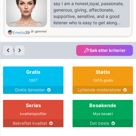
say I am a honest,loyal, passionate,
generous, giving, affectionate,
supportive, sensitive, and a good
listener who is easy to get along
with.
år gammel
Emelia
39
1
Søk etter kriterier
Gratis
Støtte
%
100
100% gratis
Gratis tjenester
Lyttende moderatorer
Seriøs
Besøkende
kvalitetsprofiler
Mye besøkt
Bekreftet kvalitet
Det beste