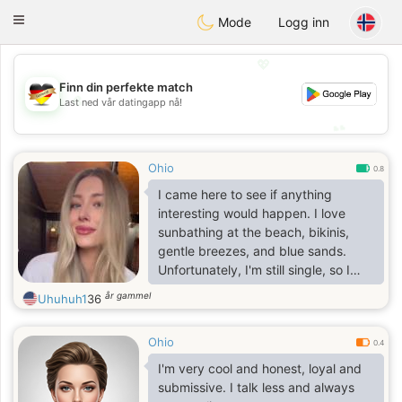
Deutsch
Dating
Toggle
Mode
Logg inn
navigation
💖
Finn din perfekte match
💖
Last ned vår datingapp nå!
💕
💕
Ohio
0.8
I came here to see if anything
interesting would happen. I love
sunbathing at the beach, bikinis,
gentle breezes, and blue sands.
Unfortunately, I'm still single, so I
came here to see if anything
år gammel
Uhuhuh1
36
interesting would happen. I don't
know who I'll meet, just like kissing—
Ohio
you only know how delicious it is
0.4
when you're together.
I'm very cool and honest, loyal and
submissive. I talk less and always