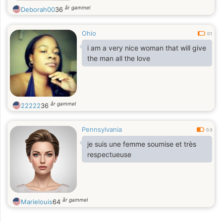
år gammel
Deborah00
36
Ohio
0.1
i am a very nice woman that will give
the man all the love
år gammel
22222
36
Pennsylvania
0.3
je suis une femme soumise et très
respectueuse
år gammel
Marielouis
64