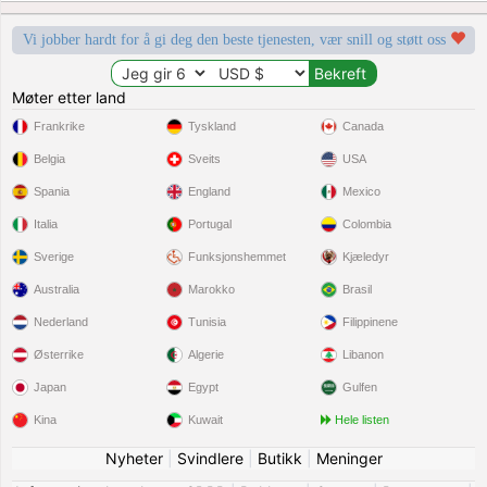
Vi jobber hardt for å gi deg den beste tjenesten, vær snill og støtt oss
Møter etter land
Frankrike
Tyskland
Canada
Belgia
Sveits
USA
Spania
England
Mexico
Italia
Portugal
Colombia
Sverige
Funksjonshemmet
Kjæledyr
Australia
Marokko
Brasil
Nederland
Tunisia
Filippinene
Østerrike
Algerie
Libanon
Japan
Egypt
Gulfen
Kina
Kuwait
Hele listen
Nyheter
|
Svindlere
|
Butikk
|
Meninger