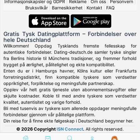
Informasjonskapsler og GDPR
|
Reklame
|
Om oss
|
Personvern
|
Bruksvilkår
|
Barnesikkerhet
|
Kontakt
|
FAQ
Gratis Tysk Datingplattform – Forbindelser over
hele Deutschland
Willkommen! Oppdag Tysklands fremste fellesskap for
autentiske forbindelser. Dating-deutsch.de samler tyske singler
fra Berlins historie til Münchens tradisjoner, og fremmer forhold
bygget på ærlighet, pålitelighet og ekte kompatibilitet.
Enten du er i Hamburgs havner, Kölns kultur eller Frankfurts
forretningsdistrikt, finn kompatible tyskere som verdsetter
oppriktighet, forpliktelse og meningsfulle partnerskap.
Opplev vår helt gratis tjeneste uten abonnementsavgifter eller
skjulte kostnader. Koble til med andre tyskere som verdsetter
kvalitet, autentisitet og varige forhold.
Bli med tusenvis av tyskere som allerede oppdager meningsfulle
forbindelser gjennom vår pålitelige plattform.
Din reise for å finne ekte følgeskap i Deutschland begynner her.
© 2026 Copyright
ISN Connect
.
All rights reserved.