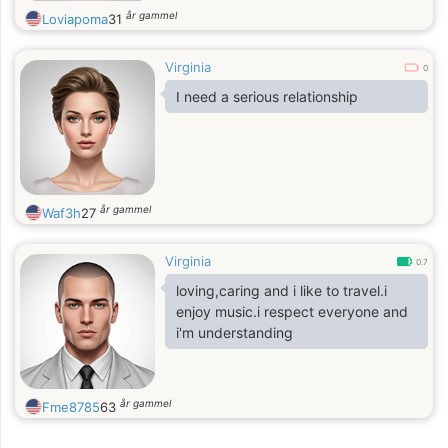
år gammel
Loviapoma
31
Virginia
0
I need a serious relationship
år gammel
Waf3h
27
Virginia
0.7
loving,caring and i like to travel.i
enjoy music.i respect everyone and
i'm understanding
år gammel
Fme8785
63