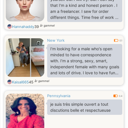
that I'm a kind and honest person . I
am a freelancer. I sew for order
different things. Time free of work I
spend with daughter.
år gammel
Hannahaddy
39
New York
0.1
I'm looking for a male who's open
minded to have correspondence
with. I'm a strong, sexy, smart,
independent female with many goals
and lots of drive. I love to have fun
and need a real man by my side to
år gammel
Kaisal665
45
hold it down with
Pennsylvania
0.4
je suis très simple ouvert a tout
discutions belle et respectueuse