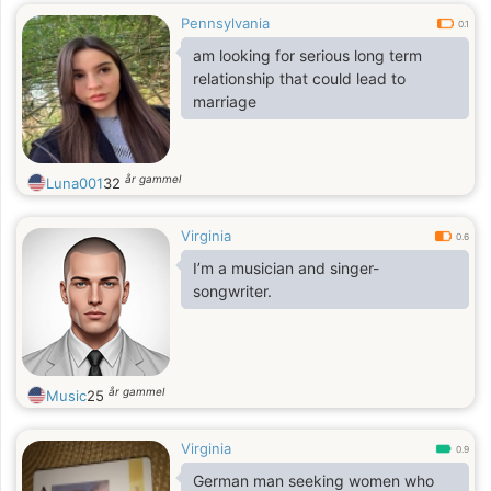
Pennsylvania
0.1
am looking for serious long term
relationship that could lead to
marriage
år gammel
Luna001
32
Virginia
0.6
I’m a musician and singer-
songwriter.
år gammel
Music
25
Virginia
0.9
German man seeking women who