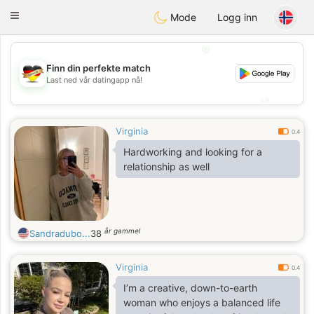
Deutsch
Dating
Toggle
Mode
Logg inn
navigation
💖
Finn din perfekte match
💖
Last ned vår datingapp nå!
💕
💕
Virginia
0.4
Hardworking and looking for a
relationship as well
år gammel
Sandradubo...
38
Virginia
0.4
I’m a creative, down-to-earth
woman who enjoys a balanced life