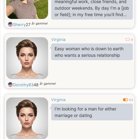
meaningful work, close friends, and
outdoor weekends. By day I’m a [job
or field]; in my free time you’ll find
me hiking, trying new cafés, or
år gammel
Sherry
27
curled up with a novel. I care about
kindness, clear communication, and
Virginia
growing together. I’d love to meet
0
someone who’s curious about the
Easy woman who is down to earth
world, emotionally available, and
who wants a serious relationship
ready for real conversation (and the
occasional spontaneous road trip).
år gammel
Dorothy83
48
Virginia
0.3
I'm looking for a man for either
marriage or dating