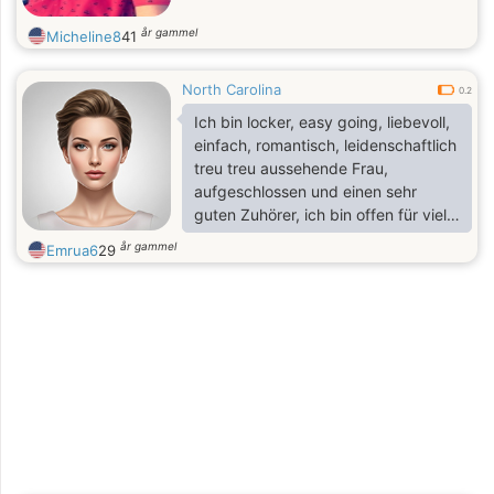
år gammel
Micheline8
41
North Carolina
0.2
Ich bin locker, easy going, liebevoll,
einfach, romantisch, leidenschaftlich
treu treu aussehende Frau,
aufgeschlossen und einen sehr
guten Zuhörer, ich bin offen für viele
Dinge und die Liebe Sprache und
år gammel
Emrua6
29
Kultur sowie zu lernen.