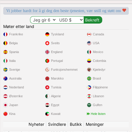
Vi jobber hardt for å gi deg den beste tjenesten, vær snill og støtt oss
Møter etter land
Frankrike
Tyskland
Canada
Belgia
Sveits
USA
Spania
England
Mexico
Italia
Portugal
Colombia
Sverige
Funksjonshemmet
Kjæledyr
Australia
Marokko
Brasil
Nederland
Tunisia
Filippinene
Østerrike
Algerie
Libanon
Japan
Egypt
Gulfen
Kina
Kuwait
Hele listen
Nyheter
|
Svindlere
|
Butikk
|
Meninger