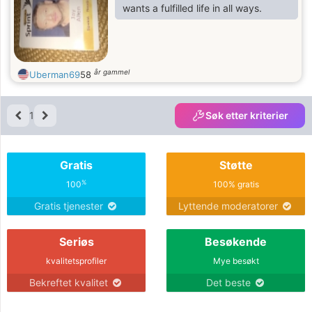
wants a fulfilled life in all ways.
år gammel
Uberman69
58
1
Søk etter kriterier
Gratis
Støtte
%
100
100% gratis
Gratis tjenester
Lyttende moderatorer
Seriøs
Besøkende
kvalitetsprofiler
Mye besøkt
Bekreftet kvalitet
Det beste