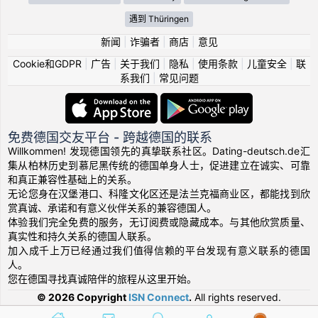
遇到 Thüringen
新闻
|
诈骗者
|
商店
|
意见
Cookie和GDPR
|
广告
|
关于我们
|
隐私
|
使用条款
|
儿童安全
|
联
系我们
|
常见问题
免费德国交友平台 - 跨越德国的联系
Willkommen! 发现德国领先的真挚联系社区。Dating-deutsch.de汇
集从柏林历史到慕尼黑传统的德国单身人士，促进建立在诚实、可靠
和真正兼容性基础上的关系。
无论您身在汉堡港口、科隆文化区还是法兰克福商业区，都能找到欣
赏真诚、承诺和有意义伙伴关系的兼容德国人。
体验我们完全免费的服务，无订阅费或隐藏成本。与其他欣赏质量、
真实性和持久关系的德国人联系。
加入成千上万已经通过我们值得信赖的平台发现有意义联系的德国
人。
您在德国寻找真诚陪伴的旅程从这里开始。
© 2026 Copyright
ISN Connect
.
All rights reserved.