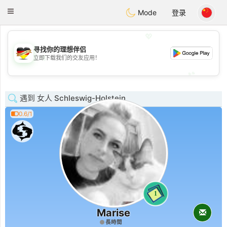
Deutsch
Dating
Toggle
Mode
登录
navigation
💖
寻找你的理想伴侣
💖
立即下载我们的交友应用！
💕
💕
遇到 女人 Schleswig-Holstein
0.6/1
1
Marise
長時間