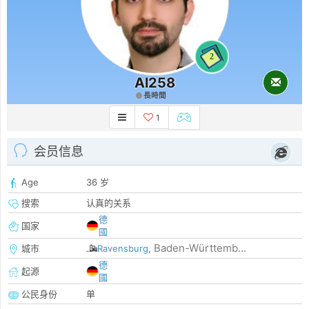
2
Al258
長時間
1
会员信息
Age
36 岁
搜索
认真的关系
德
国家
國
Baden-Württemb...
城市
Ravensburg
,
德
起源
國
公民身份
单