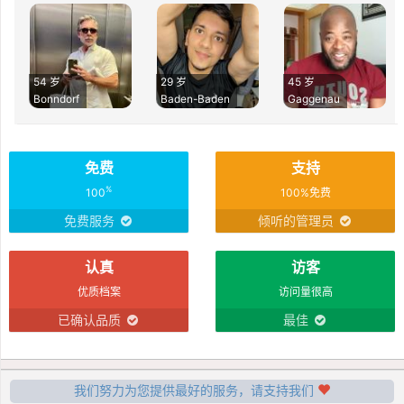
54 岁
29 岁
45 岁
Bonndorf
Baden-Baden
Gaggenau
免费
支持
%
100
100%免费
免费服务
倾听的管理员
认真
访客
优质档案
访问量很高
已确认品质
最佳
我们努力为您提供最好的服务，请支持我们