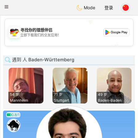
Deutsch
Dating
Toggle
Mode
登录
navigation
💖
寻找你的理想伴侣
💖
立即下载我们的交友应用！
💕
💕
遇到 人 Baden-Württemberg
54 岁
71 岁
49 岁
Mannheim
Stuttgart
Baden-Baden
0.8/1