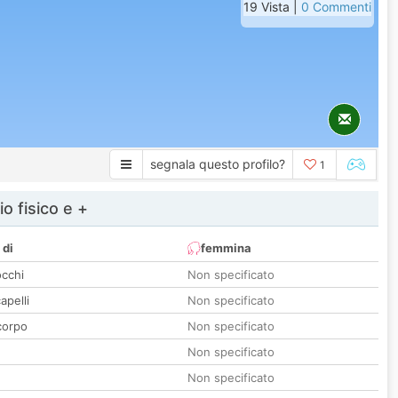
19 Vista |
0 Commenti
segnala questo profilo?
1
io fisico e +
 di
femmina
occhi
Non specificato
apelli
Non specificato
corpo
Non specificato
Non specificato
Non specificato