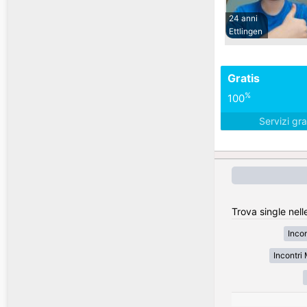
24 anni
Ettlingen
Gratis
%
100
Servizi gra
Trova single nell
Inco
Incontr