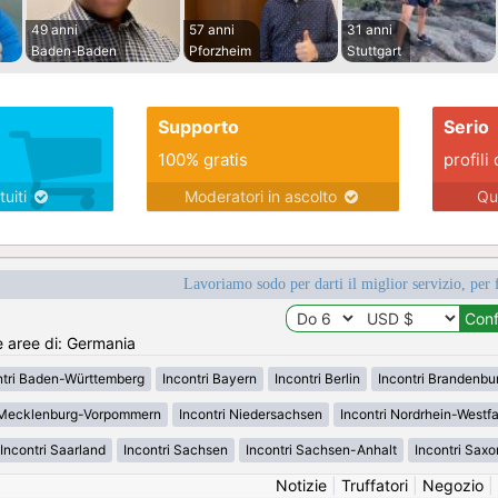
49 anni
57 anni
31 anni
Baden-Baden
Pforzheim
Stuttgart
Supporto
Serio
100% gratis
profili 
tuiti
Moderatori in ascolto
Qu
Lavoriamo sodo per darti il miglior servizio, per 
e aree di: Germania
ntri Baden-Württemberg
Incontri Bayern
Incontri Berlin
Incontri Brandenbu
i Mecklenburg-Vorpommern
Incontri Niedersachsen
Incontri Nordrhein-Westf
Incontri Saarland
Incontri Sachsen
Incontri Sachsen-Anhalt
Incontri Saxo
Notizie
|
Truffatori
|
Negozio
|