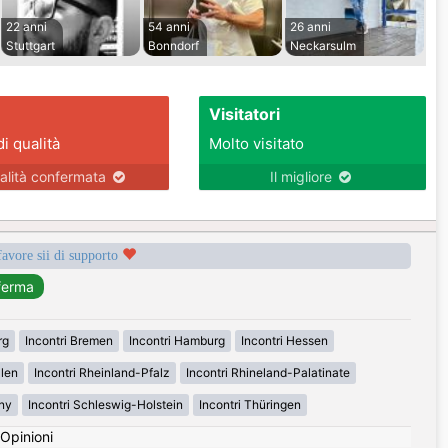
22 anni
54 anni
26 anni
Stuttgart
Bonndorf
Neckarsulm
Visitatori
di qualità
Molto visitato
alità confermata
Il migliore
favore sii di supporto
rg
Incontri Bremen
Incontri Hamburg
Incontri Hessen
alen
Incontri Rheinland-Pfalz
Incontri Rhineland-Palatinate
ny
Incontri Schleswig-Holstein
Incontri Thüringen
Opinioni