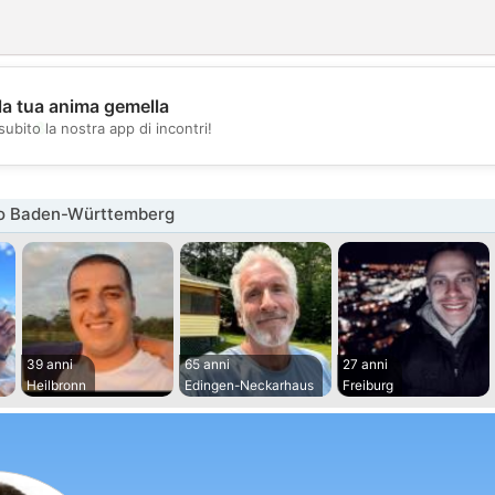
la tua anima gemella
💖
subito la nostra app di incontri!
💕
o Baden-Württemberg
39 anni
65 anni
27 anni
Heilbronn
Edingen-Neckarhaus
Freiburg