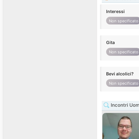
Interessi
Non specificato
Gita
Non specificato
Bevi alcolici?
Non specificato
Incontri Uo