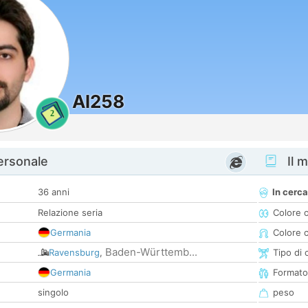
Al258
2
personale
Il m
36 anni
In cerca
Relazione seria
Colore 
Germania
Colore c
Baden-Württemb...
Ravensburg
,
Tipo di 
Germania
Formato
singolo
peso