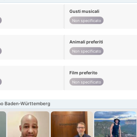
Gusti musicali
Non specificato
Animali preferiti
Non specificato
Film preferito
Non specificato
mo Baden-Württemberg