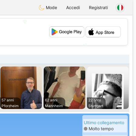
Mode
Accedi
Registrati
💖
💕
57 anni
62 anni
22 anni
Pforzheim
Mannheim
Stuttgart
Ultimo collegamento
Molto tempo