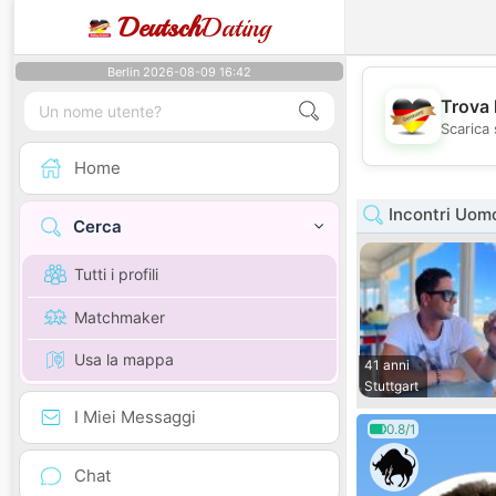
Deutsch
Dating
Berlin 2026-08-09 16:42
Trova 
Scarica 
Home
Incontri Uom
Cerca
Tutti i profili
Matchmaker
Usa la mappa
41 anni
Stuttgart
I Miei Messaggi
0.8/1
Chat