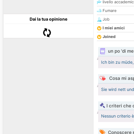
livello accademi
Fumare
Dai la tua opinione
Job
I miei amici
Joined
un po 'di me
Ich bin zu müde,
Cosa mi asp
Sie wird nett und
I criteri che
Nessun criterio 
Conoscere 