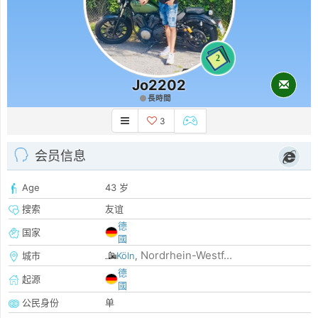
2
Jo2202
長時間
3
会员信息
Age
43 岁
搜索
友谊
德
国家
國
Nordrhein-Westf...
城市
Köln
,
德
起源
國
公民身份
单