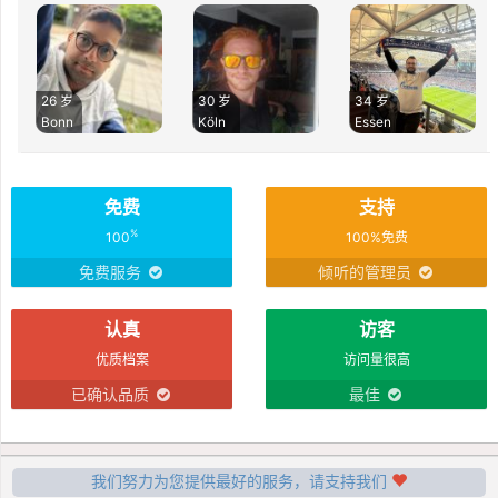
26 岁
30 岁
34 岁
Bonn
Köln
Essen
免费
支持
%
100
100%免费
免费服务
倾听的管理员
认真
访客
优质档案
访问量很高
已确认品质
最佳
我们努力为您提供最好的服务，请支持我们