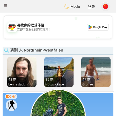
Deutsch
Dating
Toggle
Mode
登录
navigation
💖
寻找你的理想伴侣
💖
立即下载我们的交友应用！
💕
💕
遇到 人 Nordrhein-Westfalen
42 岁
35 岁
47 岁
Lennestadt
Holzwickede
Gronau
0.6/1