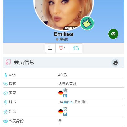
2
Emiliea
長時間
1
会员信息
Age
40 岁
搜索
认真的关系
德
国家
國
Berlin
城市
Berlin
,
德
起源
國
公民身份
单