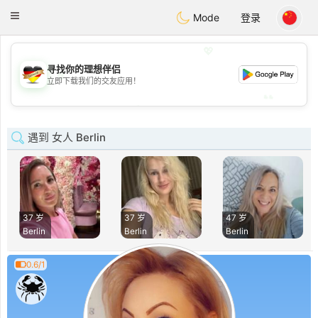
Deutsch
Dating
Toggle
Mode
登录
navigation
💖
寻找你的理想伴侣
💖
立即下载我们的交友应用！
💕
💕
遇到 女人 Berlin
37 岁
37 岁
47 岁
Berlin
Berlin
Berlin
0.6/1