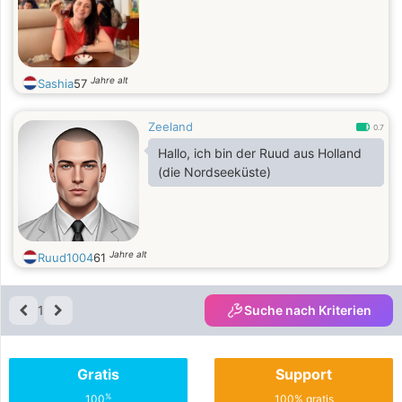
Jahre alt
Sashia
57
Zeeland
0.7
Hallo, ich bin der Ruud aus Holland
(die Nordseeküste)
Jahre alt
Ruud1004
61
1
Suche nach Kriterien
Gratis
Support
%
100
100% gratis