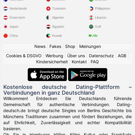
Niederlande
Tunesien
Philippinen
Österreich
Algerien
Libanon
Japan
Ägypten
Golf
China
Kuwait
Alle
News
|
Fakes
|
Shop
|
Meinungen
Cookies & DSGVO
|
Werbung
|
Über uns
|
Datenschutz
|
AGB
|
Kindersicherheit
|
Kontakt
|
FAQ
Kostenlose deutsche Dating-Plattform –
Verbindungen in ganz Deutschland
Willkommen! Entdecken Sie Deutschlands führende
Gemeinschaft für authentische Verbindungen. Dating-
deutsch.de bringt deutsche Singles von Berlins Geschichte bis
Münchens Traditionen zusammen und fördert Beziehungen, die
auf Ehrlichkeit, Zuverlässigkeit und echter Kompatibilität
basieren.
Ob Sie in Hamburgs Häfen, Kölns Kultur oder Frankfurts