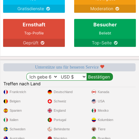
Gratisdienste
Moderation
Ernsthaft
Besucher
Top-Profile
Beliebt
Geprüft
Top-Seite
Unterstütze uns für besseren Service
Treffen nach Land
Frankreich
Deutschland
Kanada
Belgien
Schweiz
USA
Spanien
England
Mexiko
Italien
Portugal
Kolumbien
Schweden
Behinderte
Tiere
Australien
Marokko
Brasilien