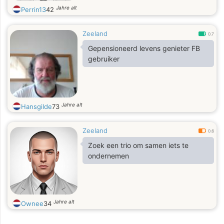
Jahre alt
Perrin13
42
Zeeland
0.7
Gepensioneerd levens genieter FB
gebruiker
Jahre alt
Hansgilde
73
Zeeland
0.6
Zoek een trio om samen iets te
ondernemen
Jahre alt
Ownee
34