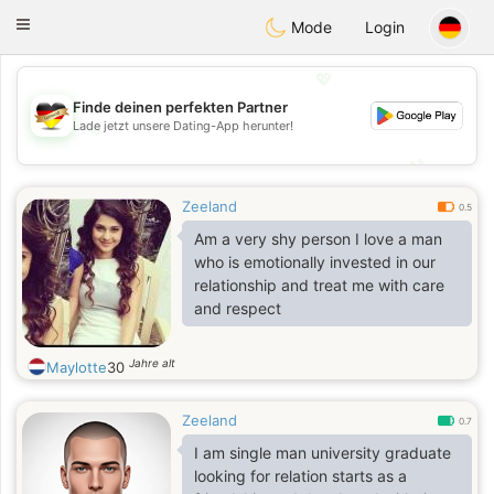
Deutsch
Dating
Toggle
Mode
Login
navigation
💖
Finde deinen perfekten Partner
💖
Lade jetzt unsere Dating-App herunter!
💕
💕
Zeeland
0.5
Am a very shy person I love a man
who is emotionally invested in our
relationship and treat me with care
and respect
Jahre alt
Maylotte
30
Zeeland
0.7
I am single man university graduate
looking for relation starts as a