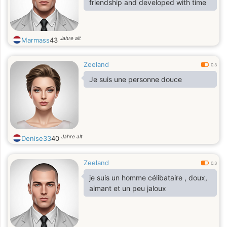
friendship and developed with time
Jahre alt
Marmass
43
Zeeland
0.3
Je suis une personne douce
Jahre alt
Denise33
40
Zeeland
0.3
je suis un homme célibataire , doux,
aimant et un peu jaloux