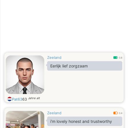
Zeeland
0.8
Eerlijk lief zorgzaam
Jahre alt
Pat63
63
Zeeland
0.4
i'm lovely honest and trustworthy