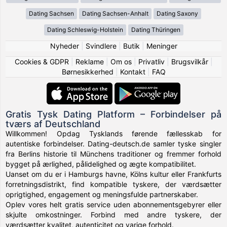
Dating Sachsen
Dating Sachsen-Anhalt
Dating Saxony
Dating Schleswig-Holstein
Dating Thüringen
Nyheder
|
Svindlere
|
Butik
|
Meninger
Cookies & GDPR
|
Reklame
|
Om os
|
Privatliv
|
Brugsvilkår
|
Børnesikkerhed
|
Kontakt
|
FAQ
Gratis Tysk Dating Platform – Forbindelser på
tværs af Deutschland
Willkommen! Opdag Tysklands førende fællesskab for
autentiske forbindelser. Dating-deutsch.de samler tyske singler
fra Berlins historie til Münchens traditioner og fremmer forhold
bygget på ærlighed, pålidelighed og ægte kompatibilitet.
Uanset om du er i Hamburgs havne, Kölns kultur eller Frankfurts
forretningsdistrikt, find kompatible tyskere, der værdsætter
oprigtighed, engagement og meningsfulde partnerskaber.
Oplev vores helt gratis service uden abonnementsgebyrer eller
skjulte omkostninger. Forbind med andre tyskere, der
værdsætter kvalitet, autenticitet og varige forhold.