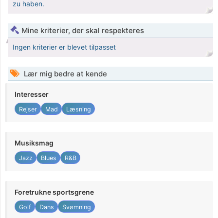
zu haben.
Mine kriterier, der skal respekteres
Ingen kriterier er blevet tilpasset
Lær mig bedre at kende
Interesser
Rejser
Mad
Læsning
Musiksmag
Jazz
Blues
R&B
Foretrukne sportsgrene
Golf
Dans
Svømning