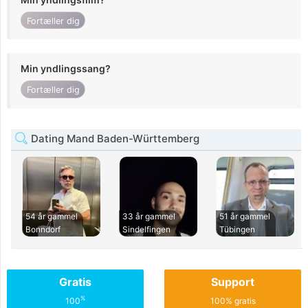
Fortæller dig
Min yndlingssang?
Fortæller dig
Dating Mand Baden-Württemberg
54 år gammel
33 år gammel
51 år gammel
Bonndorf
Sindelfingen
Tübingen
Gratis
Support
%
100
100% gratis