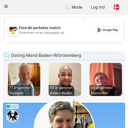
Deutsch
Dating
Toggle
Mode
Log ind
navigation
💖
Find dit perfekte match
💖
Download vores datingapp nu!
💕
💕
Dating Mand Baden-Württemberg
71 år gammel
49 år gammel
54 år gammel
Stuttgart
Baden-Baden
Mannheim
0.8/1