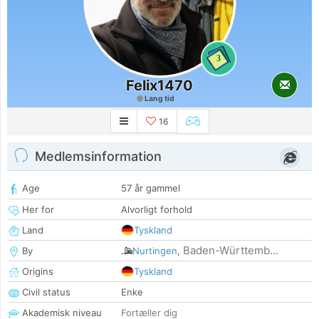
3
Felix1470
Lang tid
16
Medlemsinformation
Age
57 år gammel
Her for
Alvorligt forhold
Land
Tyskland
Baden-Württemb...
By
Nurtingen
,
Origins
Tyskland
Civil status
Enke
Akademisk niveau
Fortæller dig