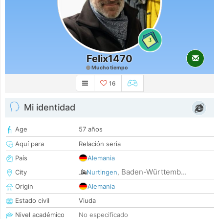
3
Felix1470
Mucho tiempo
16
Mi identidad
Age
57 años
Aquí para
Relación seria
País
Alemania
Baden-Württemb...
City
Nurtingen
,
Origin
Alemania
Estado civil
Viuda
Nivel académico
No especificado