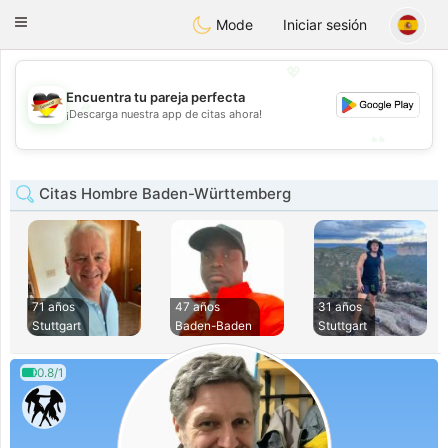
Deutsch
Dating
Toggle
Mode
Iniciar sesión
navigation
💖
Encuentra tu pareja perfecta
💖
¡Descarga nuestra app de citas ahora!
💕
💕
Citas Hombre Baden-Württemberg
71 años
47 años
31 años
Stuttgart
Baden-Baden
Stuttgart
0.8/1