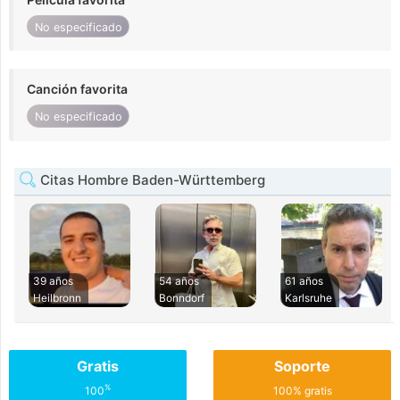
No especificado
Canción favorita
No especificado
Citas Hombre Baden-Württemberg
39 años
54 años
61 años
Heilbronn
Bonndorf
Karlsruhe
Gratis
Soporte
%
100
100% gratis