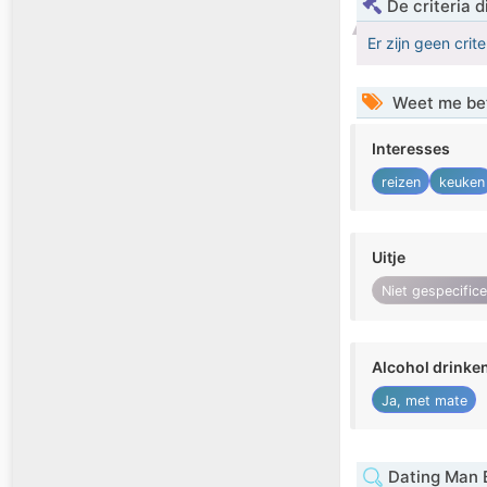
De criteria
Er zijn geen crit
Weet me be
Interesses
reizen
keuken
Uitje
Niet gespecific
Alcohol drinke
Ja, met mate
Dating Man 