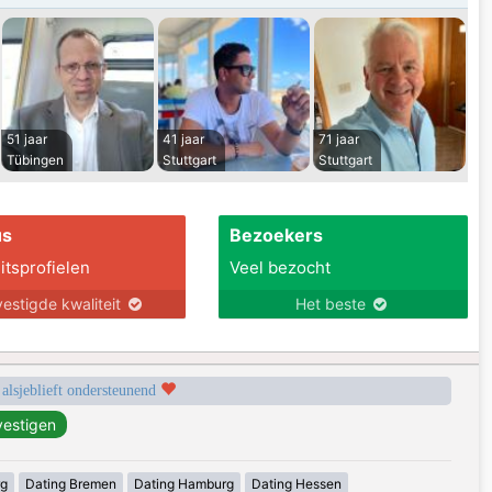
51 jaar
41 jaar
71 jaar
Tübingen
Stuttgart
Stuttgart
us
Bezoekers
itsprofielen
Veel bezocht
estigde kwaliteit
Het beste
 alsjeblieft ondersteunend
rg
Dating Bremen
Dating Hamburg
Dating Hessen