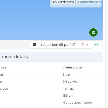
145 Uitzichten |
0 opmerkingen
rapporteer dit profiel?
16
 meer details
 naar
een vrouw
ur
Bruin
ur
Grijs / wit
stype
normaal
185 cm
t
Niet gespecificeerd