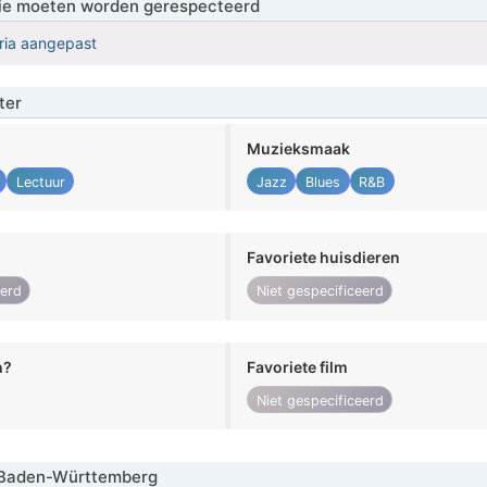
 die moeten worden gerespecteerd
eria aangepast
ter
Muzieksmaak
Lectuur
Jazz
Blues
R&B
Favoriete huisdieren
eerd
Niet gespecificeerd
n?
Favoriete film
Niet gespecificeerd
Baden-Württemberg