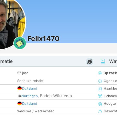
Felix1470
3
rmatie
Wat
57 jaar
Op zoek
Serieuze relatie
Ogenkle
Duitsland
Haarkle
Baden-Württemb...
Nurtingen
,
Lichaam
Duitsland
Hoogte
Weduwe / weduwnaar
Gewich