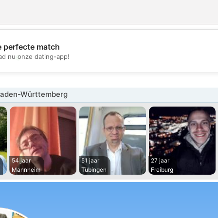
e perfecte match
💖
d nu onze dating-app!
💕
Baden-Württemberg
54 jaar
51 jaar
27 jaar
Mannheim
Tübingen
Freiburg