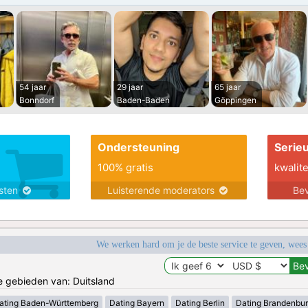
54 jaar
29 jaar
65 jaar
Bonndorf
Baden-Baden
Göppingen
Ondersteuning
Serie
100% gratis
kwalite
nsten
Luisterende moderators
Bev
We werken hard om je de beste service te geven, wees
de gebieden van: Duitsland
ating Baden-Württemberg
Dating Bayern
Dating Berlin
Dating Brandenbu