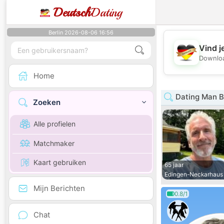
Deutsch
Dating
Berlin 2026-08-06 16:56
Vind j
Downloa
Home
Dating Man 
Zoeken
Alle profielen
Matchmaker
Kaart gebruiken
65 jaar
Edingen-Neckarhaus
Mijn Berichten
0.8/1
Chat