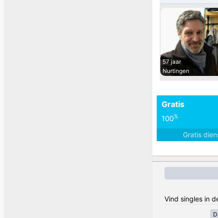
57 jaar
Nurtingen
Gratis
%
100
Gratis die
Vind singles in 
D