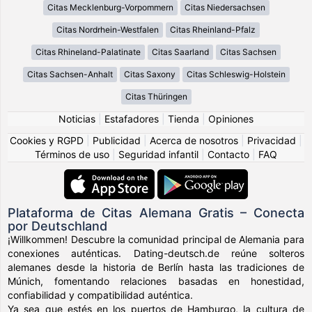
Citas Mecklenburg-Vorpommern
Citas Niedersachsen
Citas Nordrhein-Westfalen
Citas Rheinland-Pfalz
Citas Rhineland-Palatinate
Citas Saarland
Citas Sachsen
Citas Sachsen-Anhalt
Citas Saxony
Citas Schleswig-Holstein
Citas Thüringen
Noticias
|
Estafadores
|
Tienda
|
Opiniones
Cookies y RGPD
|
Publicidad
|
Acerca de nosotros
|
Privacidad
|
Términos de uso
|
Seguridad infantil
|
Contacto
|
FAQ
Plataforma de Citas Alemana Gratis – Conecta
por Deutschland
¡Willkommen! Descubre la comunidad principal de Alemania para
conexiones auténticas. Dating-deutsch.de reúne solteros
alemanes desde la historia de Berlín hasta las tradiciones de
Múnich, fomentando relaciones basadas en honestidad,
confiabilidad y compatibilidad auténtica.
Ya sea que estés en los puertos de Hamburgo, la cultura de