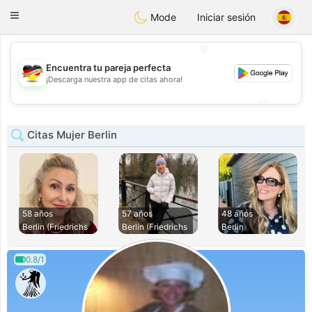
Deutsch
Dating
Toggle
Mode
Iniciar sesión
navigation
💖
Encuentra tu pareja perfecta
💖
¡Descarga nuestra app de citas ahora!
💕
💕
Citas Mujer Berlin
58 años
57 años
48 años
Berlin (Friedrichs
Berlin (Friedrichs
Berlin
0.8/1