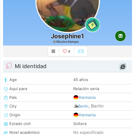
0
Josephine1
Mucho tiempo
8
Mi identidad
Age
45 años
Aquí para
Relación seria
País
Alemania
Berlin
City
Berlin
,
Origin
Alemania
Estado civil
Soltera
Nivel académico
No especificado