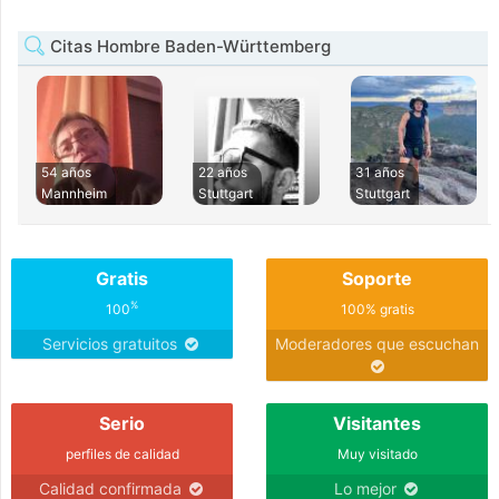
Citas Hombre Baden-Württemberg
54 años
22 años
31 años
Mannheim
Stuttgart
Stuttgart
Gratis
Soporte
%
100
100% gratis
Servicios gratuitos
Moderadores que escuchan
Serio
Visitantes
perfiles de calidad
Muy visitado
Calidad confirmada
Lo mejor