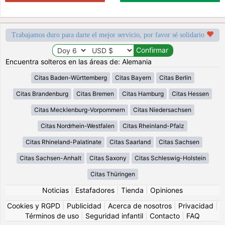
Trabajamos duro para darte el mejor servicio, por favor sé solidario
Encuentra solteros en las áreas de: Alemania
Citas Baden-Württemberg
Citas Bayern
Citas Berlin
Citas Brandenburg
Citas Bremen
Citas Hamburg
Citas Hessen
Citas Mecklenburg-Vorpommern
Citas Niedersachsen
Citas Nordrhein-Westfalen
Citas Rheinland-Pfalz
Citas Rhineland-Palatinate
Citas Saarland
Citas Sachsen
Citas Sachsen-Anhalt
Citas Saxony
Citas Schleswig-Holstein
Citas Thüringen
Noticias
|
Estafadores
|
Tienda
|
Opiniones
Cookies y RGPD
|
Publicidad
|
Acerca de nosotros
|
Privacidad
|
Términos de uso
|
Seguridad infantil
|
Contacto
|
FAQ