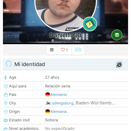
1
Daniel1998
Mucho tiempo
1
Mi identidad
Age
27 años
Aquí para
Relación seria
País
Alemania
Baden-Württemb...
City
Ludwigsburg
,
Origin
Alemania
Estado civil
Soltera
Nivel académico
No especificado