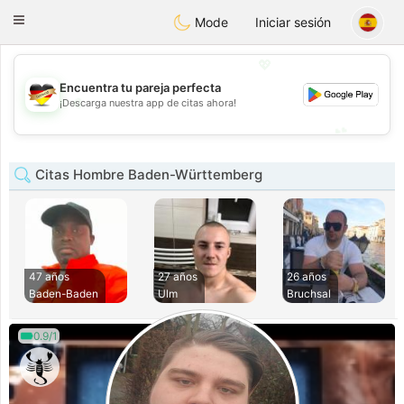
Deutsch
Dating
Toggle
Mode
Iniciar sesión
navigation
💖
Encuentra tu pareja perfecta
💖
¡Descarga nuestra app de citas ahora!
💕
💕
Citas Hombre Baden-Württemberg
47 años
27 años
26 años
Baden-Baden
Ulm
Bruchsal
0.9/1