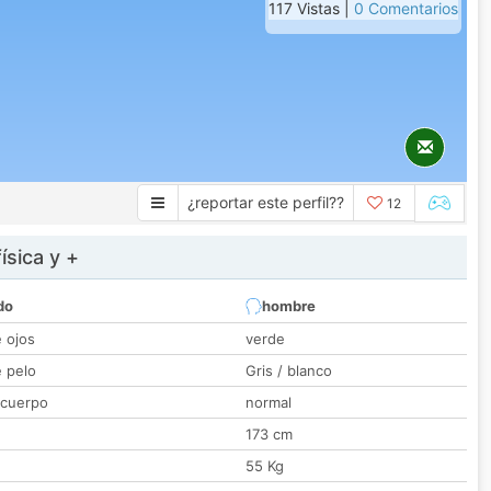
117 Vistas |
0 Comentarios
¿reportar este perfil??
12
ísica y +
do
hombre
e ojos
verde
e pelo
Gris / blanco
 cuerpo
normal
173 cm
55 Kg