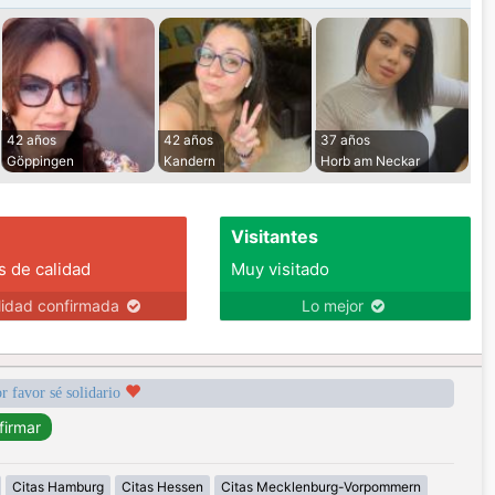
42 años
42 años
37 años
Göppingen
Kandern
Horb am Neckar
Visitantes
s de calidad
Muy visitado
lidad confirmada
Lo mejor
r favor sé solidario
Citas Hamburg
Citas Hessen
Citas Mecklenburg-Vorpommern