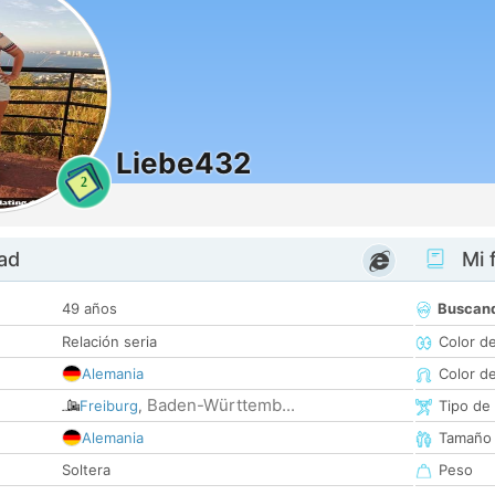
Liebe432
2
dad
Mi f
49 años
Buscan
Relación seria
Color d
Alemania
Color d
Baden-Württemb...
Freiburg
,
Tipo de
Alemania
Tamaño
Soltera
Peso