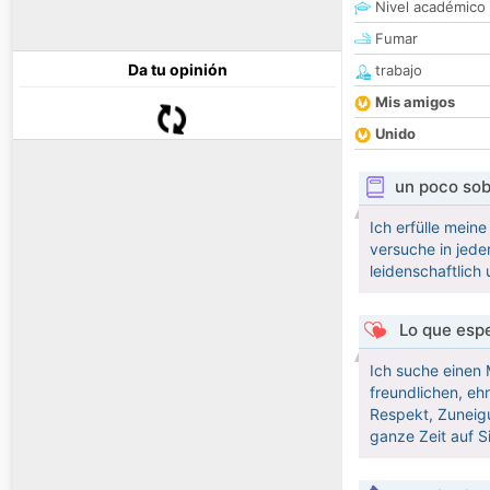
Nivel académico
Fumar
Da tu opinión
trabajo
Mis amigos
Unido
un poco sob
Ich erfülle meine
versuche in jeder
leidenschaftlich
Lo que espe
Ich suche einen 
freundlichen, eh
Respekt, Zuneigun
ganze Zeit auf S