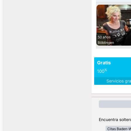
50 años
Böblingen
Gratis
%
100
Servicios gr
Encuentra solter
Citas Baden-