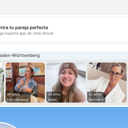
tra tu pareja perfecta
💖
ga nuestra app de citas ahora!
💕
Baden-Württemberg
38 años
39 años
52 años
Forchtenberg
Aalen
Bonndorf