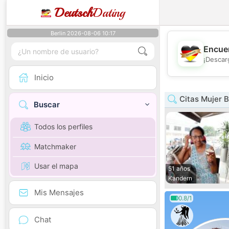
Deutsch
Dating
Berlin 2026-08-06 10:17
Encuen
¡Descar
Inicio
Citas Mujer 
Buscar
Todos los perfiles
Matchmaker
Usar el mapa
51 años
Kandern
Mis Mensajes
0.8/1
Chat