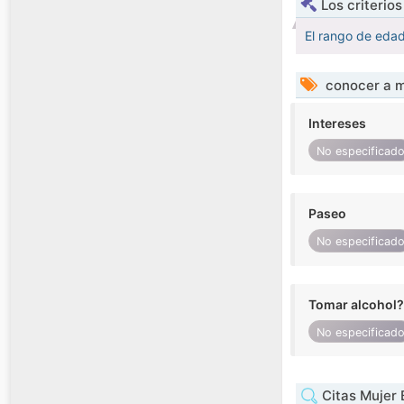
Los criterio
El rango de eda
conocer a m
Intereses
No especificad
Paseo
No especificad
Tomar alcohol?
No especificad
Citas Mujer