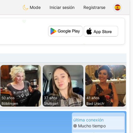
Mode
Iniciar sesión
Registrarse
💖
💕
50 años
37 años
41 años
Böblingen
Stuttgart
Bad Urach
última conexión
Mucho tiempo