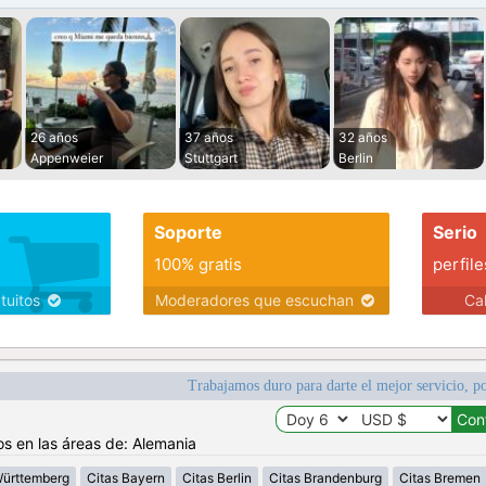
26 años
37 años
32 años
Appenweier
Stuttgart
Berlin
Soporte
Serio
100% gratis
perfile
atuitos
Moderadores que escuchan
Ca
Trabajamos duro para darte el mejor servicio, po
os en las áreas de: Alemania
Württemberg
Citas Bayern
Citas Berlin
Citas Brandenburg
Citas Bremen