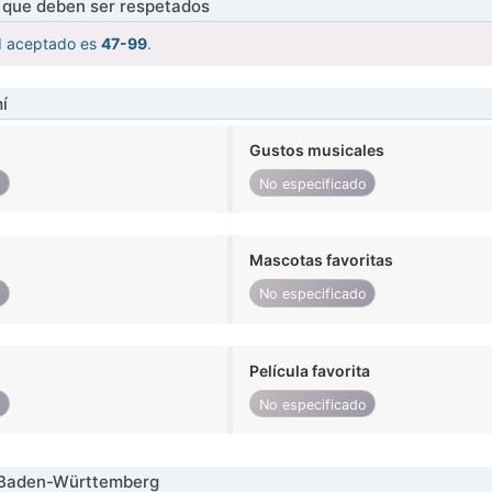
s que deben ser respetados
d aceptado es
47-99
.
í
Gustos musicales
o
No especificado
Mascotas favoritas
o
No especificado
Película favorita
o
No especificado
 Baden-Württemberg