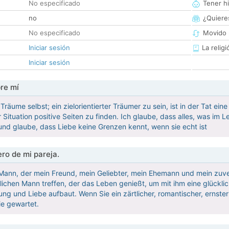
No especificado
Tener hi
no
¿Quieres
No especificado
Movido 
Iniciar sesión
La religi
Iniciar sesión
re mí
 Träume selbst; ein zielorientierter Träumer zu sein, ist in der Tat ei
 Situation positive Seiten zu finden. Ich glaube, dass alles, was im 
 und glaube, dass Liebe keine Grenzen kennt, wenn sie echt ist
ro de mi pareja.
Mann, der mein Freund, mein Geliebter, mein Ehemann und mein zuverl
rlichen Mann treffen, der das Leben genießt, um mit ihm eine glückli
g und Liebe aufbaut. Wenn Sie ein zärtlicher, romantischer, ernster M
ie gewartet.