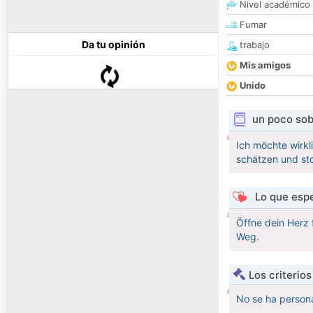
Nivel académico
Fumar
Da tu opinión
trabajo
Mis amigos
Unido
un poco sob
Ich möchte wirkl
schätzen und sto
Lo que espe
Öffne dein Herz 
Weg.
Los criterio
No se ha persona