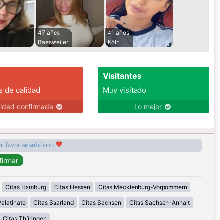
47 años
41 años
Baesweiler
Köln
Visitantes
s de calidad
Muy visitado
lidad confirmada
Lo mejor
r favor sé solidario
Citas Hamburg
Citas Hessen
Citas Mecklenburg-Vorpommern
alatinate
Citas Saarland
Citas Sachsen
Citas Sachsen-Anhalt
Citas Thüringen