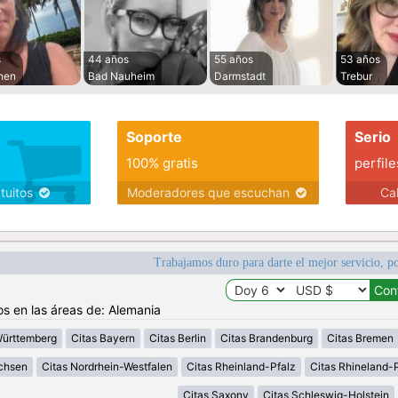
s
44 años
55 años
53 años
hen
Bad Nauheim
Darmstadt
Trebur
Soporte
Serio
100% gratis
perfile
atuitos
Moderadores que escuchan
Ca
Trabajamos duro para darte el mejor servicio, po
os en las áreas de: Alemania
Württemberg
Citas Bayern
Citas Berlin
Citas Brandenburg
Citas Bremen
chsen
Citas Nordrhein-Westfalen
Citas Rheinland-Pfalz
Citas Rhineland-P
Citas Saxony
Citas Schleswig-Holstein