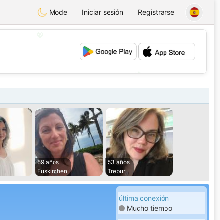
Mode
Iniciar sesión
Registrarse
💖
💕
59 años
53 años
Euskirchen
Trebur
última conexión
Mucho tiempo