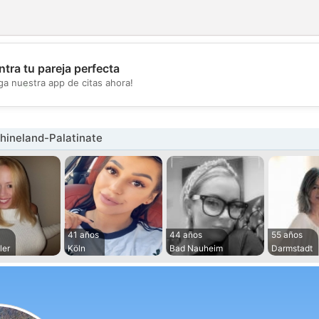
tra tu pareja perfecta
💖
ga nuestra app de citas ahora!
💕
hineland-Palatinate
41 años
44 años
55 años
ler
Köln
Bad Nauheim
Darmstadt