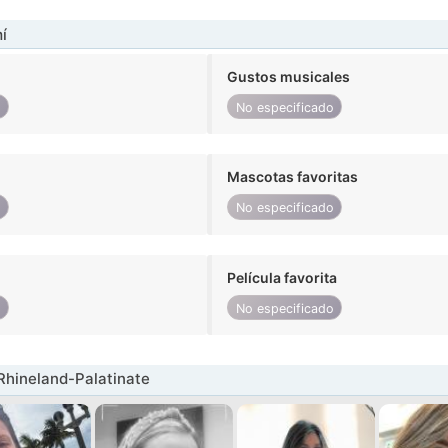
í
Gustos musicales
o
No especificado
Mascotas favoritas
o
No especificado
Película favorita
o
No especificado
Rhineland-Palatinate