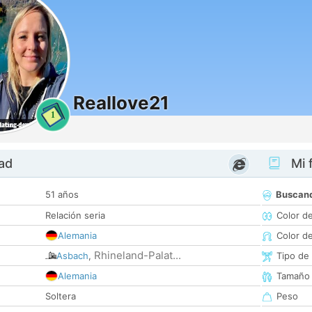
Reallove21
1
dad
Mi f
51 años
Buscan
Relación seria
Color d
Alemania
Color d
Rhineland-Palat...
Asbach
,
Tipo de
Alemania
Tamaño
Soltera
Peso