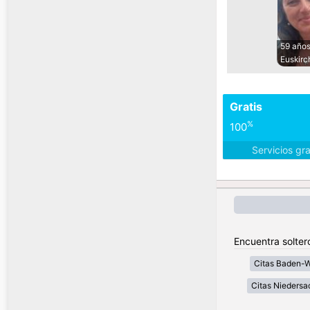
59 año
Euskirc
Gratis
%
100
Servicios gr
Encuentra solter
Citas Baden-
Citas Niedersa