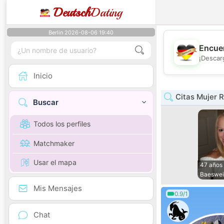
Deutsch
Dating
Berlin 2026-08-06 19:40
Encuen
¡Descar
Inicio
Citas Mujer R
Buscar
Todos los perfiles
Matchmaker
Usar el mapa
47 años
Baeswei
Mis Mensajes
0.9/1
Chat