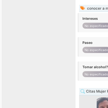
conocer a m
Intereses
No especificad
Paseo
No especificad
Tomar alcohol?
No especificad
Citas Mujer 