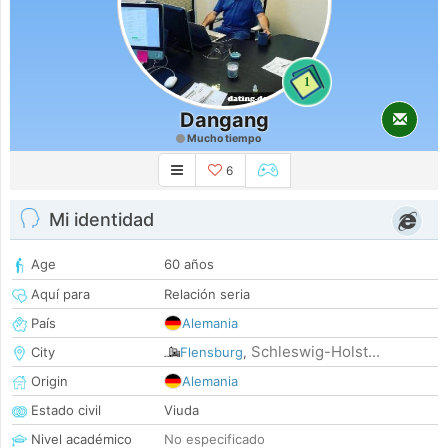
1
Dangang
Mucho tiempo
6
Mi identidad
Age
60 años
Aquí para
Relación seria
País
Alemania
Schleswig-Holst...
City
Flensburg
,
Origin
Alemania
Estado civil
Viuda
Nivel académico
No especificado