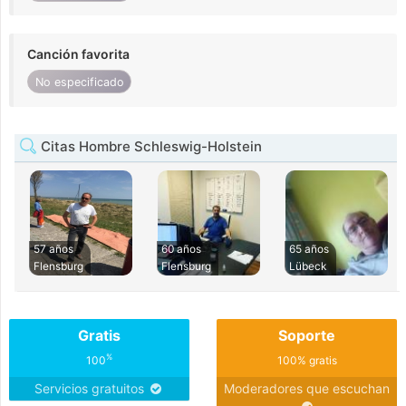
Canción favorita
No especificado
Citas Hombre Schleswig-Holstein
57 años
60 años
65 años
Flensburg
Flensburg
Lübeck
Gratis
Soporte
%
100
100% gratis
Servicios gratuitos
Moderadores que escuchan