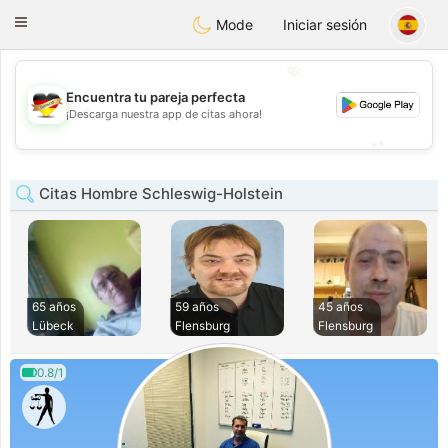
Deutsch
Dating
Toggle
Mode
Iniciar sesión
navigation
💖
Encuentra tu pareja perfecta
💖
¡Descarga nuestra app de citas ahora!
💕
💕
Citas Hombre Schleswig-Holstein
65 años
59 años
45 años
Lübeck
Flensburg
Flensburg
0.8/1