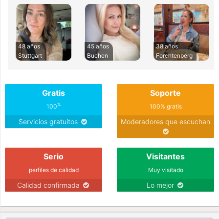
48 años
45 años
38 años
Stuttgart
Buchen
Forchtenberg
Gratis
Soporte
%
100
100% gratis
Servicios gratuitos
Moderadores que escuchan
Serio
Visitantes
perfiles de calidad
Muy visitado
Calidad confirmada
Lo mejor