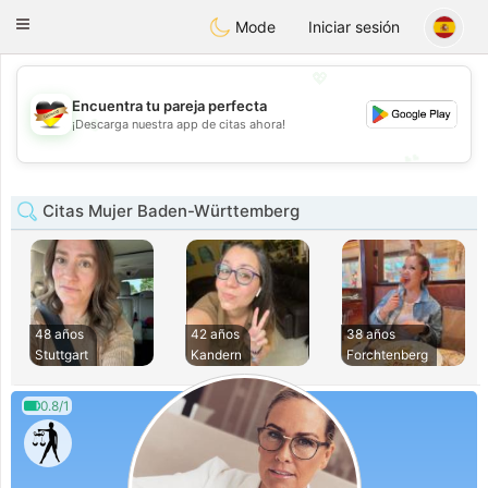
Deutsch
Dating
Toggle
Mode
Iniciar sesión
navigation
💖
Encuentra tu pareja perfecta
💖
¡Descarga nuestra app de citas ahora!
💕
💕
Citas Mujer Baden-Württemberg
48 años
42 años
38 años
Stuttgart
Kandern
Forchtenberg
0.8/1