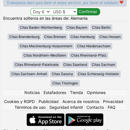
Trabajamos duro para darte el mejor servicio, por favor sé solidario
Encuentra solteros en las áreas de: Alemania
Citas Baden-Württemberg
Citas Bayern
Citas Berlin
Citas Brandenburg
Citas Bremen
Citas Hamburg
Citas Hessen
Citas Mecklenburg-Vorpommern
Citas Niedersachsen
Citas Nordrhein-Westfalen
Citas Rheinland-Pfalz
Citas Rhineland-Palatinate
Citas Saarland
Citas Sachsen
Citas Sachsen-Anhalt
Citas Saxony
Citas Schleswig-Holstein
Citas Thüringen
Noticias
|
Estafadores
|
Tienda
|
Opiniones
Cookies y RGPD
|
Publicidad
|
Acerca de nosotros
|
Privacidad
|
Términos de uso
|
Seguridad infantil
|
Contacto
|
FAQ