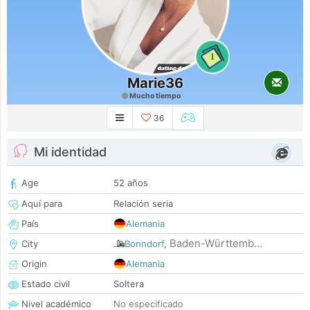
1
Marie36
Mucho tiempo
36
Mi identidad
Age
52 años
Aquí para
Relación seria
País
Alemania
Baden-Württemb...
City
Bonndorf
,
Origin
Alemania
Estado civil
Soltera
Nivel académico
No especificado