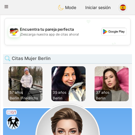
Deutsch
Dating
Toggle
Mode
Iniciar sesión
navigation
💖
Encuentra tu pareja perfecta
💖
¡Descarga nuestra app de citas ahora!
💕
💕
Citas Mujer Berlin
57 años
35 años
37 años
Berlin (Friedrichs
Berlin
Berlin
0/1