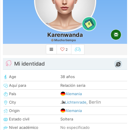
0
Karenwanda
Mucho tiempo
2
Mi identidad
Age
38 años
Aquí para
Relación seria
País
Alemania
Berlin
City
Lichtenrade
,
Origin
Alemania
Estado civil
Soltera
Nivel académico
No especificado