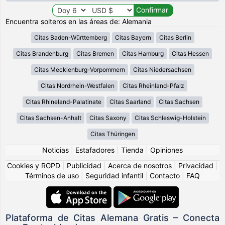
Encuentra solteros en las áreas de: Alemania
Citas Baden-Württemberg
Citas Bayern
Citas Berlin
Citas Brandenburg
Citas Bremen
Citas Hamburg
Citas Hessen
Citas Mecklenburg-Vorpommern
Citas Niedersachsen
Citas Nordrhein-Westfalen
Citas Rheinland-Pfalz
Citas Rhineland-Palatinate
Citas Saarland
Citas Sachsen
Citas Sachsen-Anhalt
Citas Saxony
Citas Schleswig-Holstein
Citas Thüringen
Noticias
|
Estafadores
|
Tienda
|
Opiniones
Cookies y RGPD
|
Publicidad
|
Acerca de nosotros
|
Privacidad
|
Términos de uso
|
Seguridad infantil
|
Contacto
|
FAQ
Plataforma de Citas Alemana Gratis – Conecta