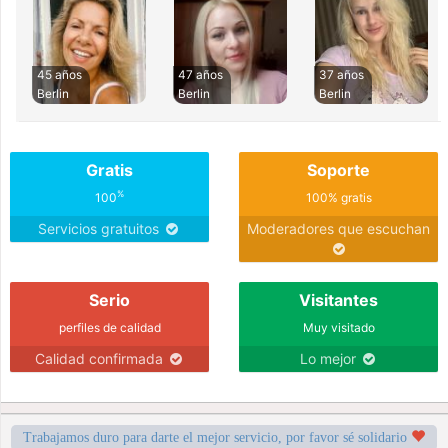
45 años
47 años
37 años
Berlin
Berlin
Berlin
Gratis
Soporte
%
100
100% gratis
Servicios gratuitos
Moderadores que escuchan
Serio
Visitantes
perfiles de calidad
Muy visitado
Calidad confirmada
Lo mejor
Trabajamos duro para darte el mejor servicio, por favor sé solidario