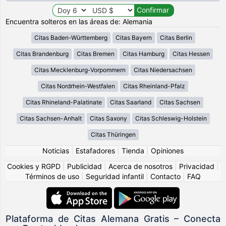
Encuentra solteros en las áreas de: Alemania
Citas Baden-Württemberg
Citas Bayern
Citas Berlin
Citas Brandenburg
Citas Bremen
Citas Hamburg
Citas Hessen
Citas Mecklenburg-Vorpommern
Citas Niedersachsen
Citas Nordrhein-Westfalen
Citas Rheinland-Pfalz
Citas Rhineland-Palatinate
Citas Saarland
Citas Sachsen
Citas Sachsen-Anhalt
Citas Saxony
Citas Schleswig-Holstein
Citas Thüringen
Noticias
|
Estafadores
|
Tienda
|
Opiniones
Cookies y RGPD
|
Publicidad
|
Acerca de nosotros
|
Privacidad
|
Términos de uso
|
Seguridad infantil
|
Contacto
|
FAQ
Plataforma de Citas Alemana Gratis – Conecta