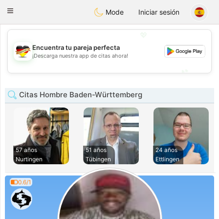
Deutsch
Dating
Toggle
Mode
Iniciar sesión
navigation
💖
Encuentra tu pareja perfecta
💖
¡Descarga nuestra app de citas ahora!
💕
💕
Citas Hombre Baden-Württemberg
57 años
51 años
24 años
Nurtingen
Tübingen
Ettlingen
0.6/1