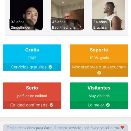
33 años
46 años
34 años
Sindelfingen
Bad Friedrichsh
Bruchsal
Gratis
Soporte
%
100
100% gratis
Servicios gratuitos
Moderadores que escuchan
Serio
Visitantes
perfiles de calidad
Muy visitado
Calidad confirmada
Lo mejor
Trabajamos duro para darte el mejor servicio, por favor sé solidario