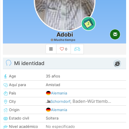
2
Adobi
Mucho tiempo
0
Mi identidad
Age
35 años
Aquí para
Amistad
País
Alemania
Baden-Württemb...
City
Schorndorf
,
Origin
Alemania
Estado civil
Soltera
Nivel académico
No especificado