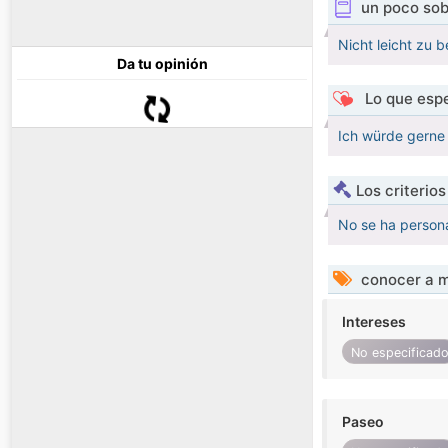
un poco sob
Nicht leicht zu 
Da tu opinión
Lo que espe
Ich würde gerne 
Los criterio
No se ha persona
conocer a m
Intereses
No especificad
Paseo