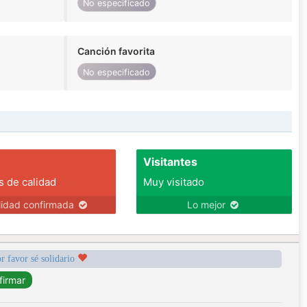
No especificado
Canción favorita
No especificado
Visitantes
s de calidad
Muy visitado
lidad confirmada
Lo mejor
r favor sé solidario