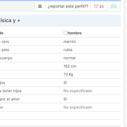
¿reportar este perfil??
33
ísica y +
do
hombre
e ojos
marrón
e pelo
rubia
 cuerpo
normal
162 cm
73 Kg
jos
Sí
 tener hijos
No especificado
por el amor
Sí
ón
No especificado