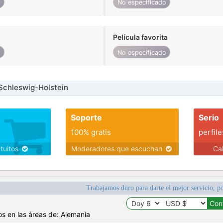
o
No especificado
Película favorita
o
No especificado
Schleswig-Holstein
Soporte
Serio
100% gratis
perfile
atuitos
Moderadores que escuchan
Ca
Trabajamos duro para darte el mejor servicio, po
os en las áreas de: Alemania