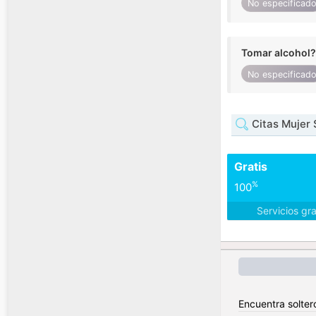
No especificad
Tomar alcohol?
No especificad
Citas Mujer 
Gratis
%
100
Servicios gr
Encuentra solter