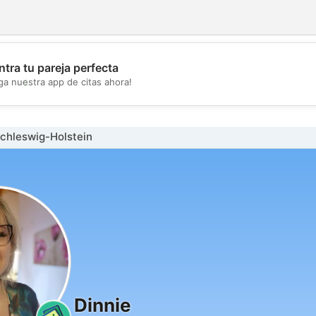
tra tu pareja perfecta
💖
ga nuestra app de citas ahora!
💕
chleswig-Holstein
Dinnie