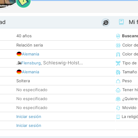
1
dad
Mi f
40 años
Buscan
Relación seria
Color d
Alemania
Color d
Schleswig-Holst...
Flensburg
,
Tipo de
Alemania
Tamaño
Soltera
Peso
No especificado
Tener hi
No especificado
¿Quieres
No especificado
Movido 
Iniciar sesión
La religi
Iniciar sesión