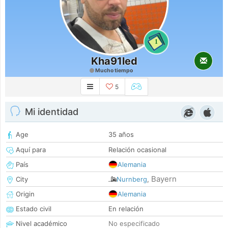
1
Kha91led
Mucho tiempo
5
Mi identidad
Age
35 años
Aquí para
Relación ocasional
País
Alemania
Bayern
City
Nurnberg
,
Origin
Alemania
Estado civil
En relación
Nivel académico
No especificado