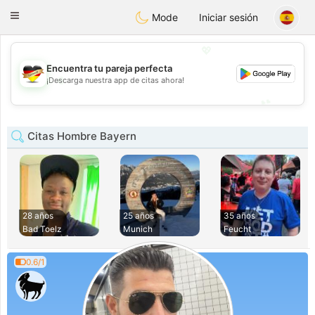
Deutsch
Dating
Toggle
Mode
Iniciar sesión
navigation
💖
Encuentra tu pareja perfecta
💖
¡Descarga nuestra app de citas ahora!
💕
💕
Citas Hombre Bayern
28 años
25 años
35 años
Bad Toelz
Munich
Feucht
0.6/1