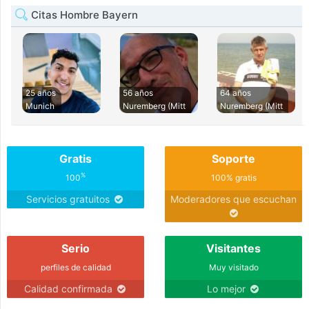
Citas Hombre Bayern
25 años
56 años
64 años
Munich
Nuremberg (Mitt
Nuremberg (Mitt
Gratis
Soporte
%
100
100% gratis
Servicios gratuitos
Moderadores que escuchan
Serio
Visitantes
perfiles de calidad
Muy visitado
Calidad confirmada
Lo mejor