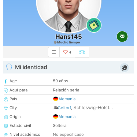
0
Hans145
Mucho tiempo
4
Mi identidad
Age
59 años
Aquí para
Relación seria
País
Alemania
Schleswig-Holst...
City
Geltorf
,
Origin
Alemania
Estado civil
Soltera
Nivel académico
No especificado