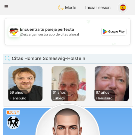
Deutsch
Dating
Toggle
Mode
Iniciar sesión
navigation
💖
Encuentra tu pareja perfecta
💖
¡Descarga nuestra app de citas ahora!
💕
💕
Citas Hombre Schleswig-Holstein
59 años
61 años
67 años
Flensburg
Lubeck
Flensburg
0.3/1