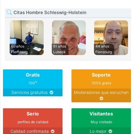
Citas Hombre Schleswig-Holstein
60 años
61 años
44 años
Flensburg
Lubeck
Flensburg
Gratis
Soporte
%
100
100% gratis
Servicios gratuitos
Moderadores que escuchan
Serio
Visitantes
perfiles de calidad
Muy visitado
Calidad confirmada
Lo mejor