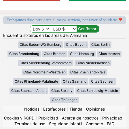
Trabajamos duro para darte el mejor servicio, por favor sé solidario
Encuentra solteros en las áreas de: Alemania
Citas Baden-Württemberg
Citas Bayern
Citas Berlin
Citas Brandenburg
Citas Bremen
Citas Hamburg
Citas Hessen
Citas Mecklenburg-Vorpommern
Citas Niedersachsen
Citas Nordrhein-Westfalen
Citas Rheinland-Pfalz
Citas Rhineland-Palatinate
Citas Saarland
Citas Sachsen
Citas Sachsen-Anhalt
Citas Saxony
Citas Schleswig-Holstein
Citas Thüringen
Noticias
|
Estafadores
|
Tienda
|
Opiniones
Cookies y RGPD
|
Publicidad
|
Acerca de nosotros
|
Privacidad
|
Términos de uso
|
Seguridad infantil
|
Contacto
|
FAQ