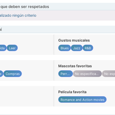
s que deben ser respetados
lizado ningún criterio
í
Gustos musicales
ida
Leer
Blues
Jazz
R&B
Mascotas favoritas
e
Compras
Perros
No especificado
Película favorita
Romance and Action movies