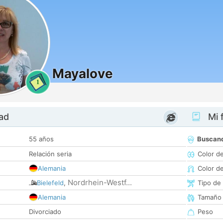
Mayalove
1
dad
Mi f
55 años
Buscan
Relación seria
Color d
Alemania
Color d
Nordrhein-Westf...
Bielefeld
,
Tipo de
Alemania
Tamaño
Divorciado
Peso