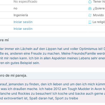
No especificado
Tener hi
no
¿Quieres
Ingeniería
Movido 
Iniciar sesión
La religi
Iniciar sesión
re mí
der immer ein Lächeln auf den Lippen hat und voller Optimismus ist! D
ße es, anderen eine Freude zu machen. Meine Freunde/Familie werde
mit mir reden kann. Ich bin in allen Aspekten meines Lebens sehr ene
n ein gutes Beispiel sein.
ro de mi pareja.
darauf, jemanden zu finden, den ich lieben und um den ich mich kü
s, was ich draußen mache. Ich habe 2012 am Tough Mudder in Avon te
lanche und Rockies zu besuchen! Ich koche und backe auch gerne al
d extrovertiert ist, Spaß daran hat, Sport zu treibe