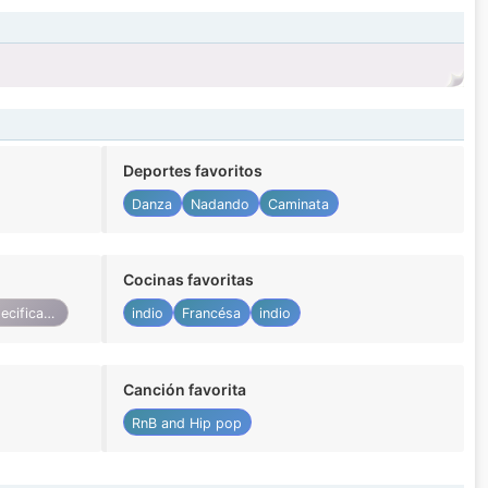
Deportes favoritos
Danza
Nadando
Caminata
Cocinas favoritas
No especificado
indio
Francésa
indio
Canción favorita
RnB and Hip pop