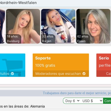
Nordrhein-Westfalen
18 años
32 años
62 años
Duisburg
Hagen
Essen
Soporte
Serio
100% gratis
perfile
atuitos
Moderadores que escuchan
Ca
Trabajamos duro para darte el mejor servicio, po
os en las áreas de: Alemania