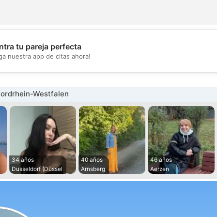
tra tu pareja perfecta
💖
ga nuestra app de citas ahora!
💕
Nordrhein-Westfalen
34 años
40 años
46 años
Dusseldorf (Düssel
Arnsberg
Aerzen