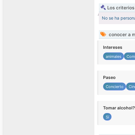
Los criterio
No se ha persona
conocer a m
Intereses
animales
Com
Paseo
Concierto
Cin
Tomar alcohol?
Sí