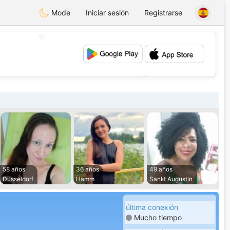
Mode
Iniciar sesión
Registrarse
💖
💕
58 años
36 años
49 años
Dusseldorf
Hamm
Sankt Augustin
última conexión
Mucho tiempo