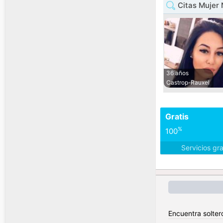
Citas Mujer 
36 años
Castrop-Rauxel
Gratis
%
100
Servicios gr
Encuentra solter