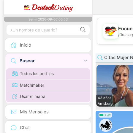
Deutsch
Dating
Berlin 2026-08-06 06:56
Encuen
¡Descar
Inicio
Citas Mujer 
Buscar
Todos los perfiles
Matchmaker
Usar el mapa
43 años
Arnsberg
Mis Mensajes
0.9/1
Chat