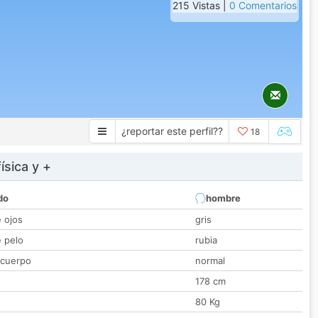
215 Vistas |
0 Comentarios
¿reportar este perfil??
18
ísica y +
do
hombre
e ojos
gris
e pelo
rubia
 cuerpo
normal
178 cm
80 Kg