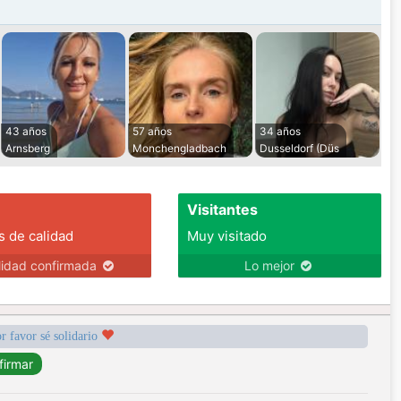
43 años
57 años
34 años
Arnsberg
Monchengladbach
Dusseldorf (Düs
Visitantes
s de calidad
Muy visitado
lidad confirmada
Lo mejor
r favor sé solidario