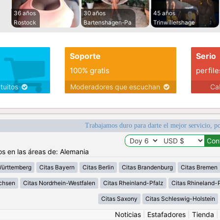
36 años
30 años
45 años
Rostock
Bartenshagen-Pa
Trinwillershage
Soporte
Serio
100% gratis
perfile
atuitos
Moderadores que escuchan
Ca
Trabajamos duro para darte el mejor servicio, po
os en las áreas de: Alemania
Württemberg
Citas Bayern
Citas Berlin
Citas Brandenburg
Citas Bremen
chsen
Citas Nordrhein-Westfalen
Citas Rheinland-Pfalz
Citas Rhineland-P
Citas Saxony
Citas Schleswig-Holstein
Noticias
|
Estafadores
|
Tienda