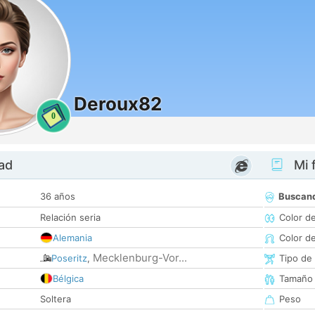
Deroux82
0
dad
Mi f
36 años
Buscan
Relación seria
Color d
Alemania
Color d
Mecklenburg-Vor...
Poseritz
,
Tipo de
Bélgica
Tamaño
Soltera
Peso