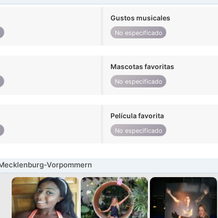
Gustos musicales
o
No especificado
Mascotas favoritas
o
No especificado
Película favorita
o
No especificado
 Mecklenburg-Vorpommern