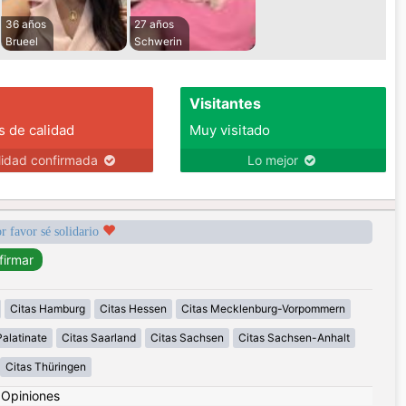
36 años
27 años
Brueel
Schwerin
Visitantes
s de calidad
Muy visitado
lidad confirmada
Lo mejor
r favor sé solidario
Citas Hamburg
Citas Hessen
Citas Mecklenburg-Vorpommern
alatinate
Citas Saarland
Citas Sachsen
Citas Sachsen-Anhalt
Citas Thüringen
|
Opiniones