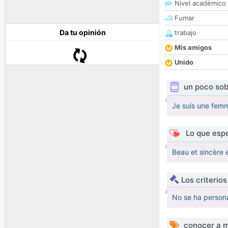
Nivel académico
Fumar
Da tu opinión
trabajo
Mis amigos
Unido
un poco sob
Je suis une femm
Lo que espe
Beau et sincère e
Los criterio
No se ha persona
conocer a m