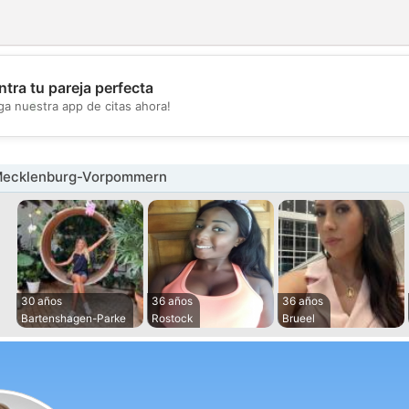
tra tu pareja perfecta
💖
ga nuestra app de citas ahora!
💕
Mecklenburg-Vorpommern
30 años
36 años
36 años
Bartenshagen-Parke
Rostock
Brueel